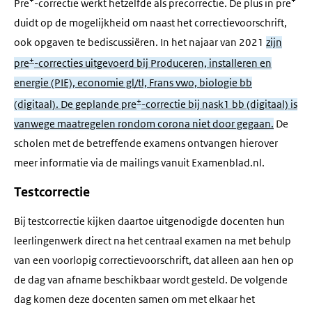
Pre
-correctie werkt hetzelfde als precorrectie. De plus in pre
duidt op de mogelijkheid om naast het correctievoorschrift,
ook opgaven te bediscussiëren. In het najaar van 2021
zijn
+
pre
-correcties uitgevoerd bij Produceren, installeren en
energie (PIE), economie gl/tl, Frans vwo, biologie bb
+
(digitaal). De geplande pre
-correctie bij nask1 bb (digitaal) is
vanwege maatregelen rondom corona niet door gegaan.
De
scholen met de betreffende examens ontvangen hierover
meer informatie via de mailings vanuit Examenblad.nl.
Testcorrectie
Bij testcorrectie kijken daartoe uitgenodigde docenten hun
leerlingenwerk direct na het centraal examen na met behulp
van een voorlopig correctievoorschrift, dat alleen aan hen op
de dag van afname beschikbaar wordt gesteld. De volgende
dag komen deze docenten samen om met elkaar het