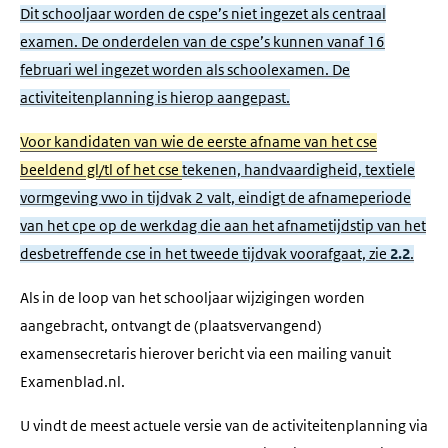
Dit schooljaar worden de cspe’s niet ingezet als centraal
examen. De onderdelen van de cspe’s kunnen vanaf 16
februari wel ingezet worden als schoolexamen. De
activiteitenplanning is hierop aangepast.
Voor kandidaten van wie de eerste afname van het cse
beeldend gl/tl of het cse
tekenen, handvaardigheid, textiele
vormgeving vwo in tijdvak 2 valt, eindigt de afnameperiode
van het cpe op de werkdag die aan het afnametijdstip van het
desbetreffende cse in het tweede tijdvak voorafgaat, zie
2.2
.
Als in de loop van het schooljaar wijzigingen worden
aangebracht, ontvangt de (plaatsvervangend)
examensecretaris hierover bericht via een mailing vanuit
Examenblad.nl.
U vindt de meest actuele versie van de activiteitenplanning via