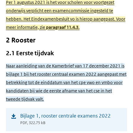
Per 1 augustus 2021 is het voor scholen voor voortgezet
onderwijs verplicht een examencommissie ingesteld te
hebben. Het Eindexamenbesluit vo is hierop aangepast. Voor
meer informatie, zie
paragraaf 11.4.3
.
2 Rooster
2.1 Eerste tijdvak
Naar aanleiding van de Kamerbrief van 17 december 2021 is
bijlage 1 bij het rooster centraal examen 2022 aangepast met
betrekking tot de einddatum van het cpe vwo en vmbo voor
kandidaten bij wie de eerste afname van het cse in het
tweede tijdvak valt.
(opent
Bijlage 1, rooster centrale examens 2022
in
PDF, 322.75 kB
nieuw