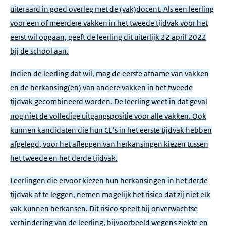
uiteraard in goed overleg met de (vak)docent. Als een leerling
voor een of meerdere vakken in het tweede tijdvak voor het
eerst wil opgaan, geeft de leerling dit uiterlijk 22 april 2022
bij de school aan.
Indien de leerling dat wil, mag de eerste afname van vakken
en de herkansing(en) van andere vakken in het tweede
tijdvak gecombineerd worden. De leerling weet in dat geval
nog niet de volledige uitgangspositie voor alle vakken. Ook
kunnen kandidaten die hun CE’s in het eerste tijdvak hebben
afgelegd, voor het afleggen van herkansingen kiezen tussen
het tweede en het derde tijdvak.
Leerlingen die ervoor kiezen hun herkansingen in het derde
tijdvak af te leggen, nemen mogelijk het risico dat zij niet elk
vak kunnen herkansen. Dit risico speelt bij onverwachtse
verhindering van de leerling, bijvoorbeeld wegens ziekte en