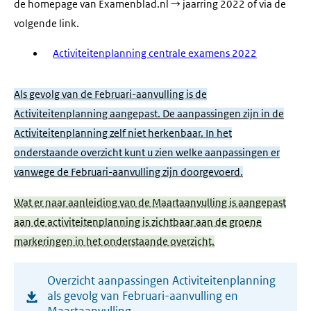
de homepage van Examenblad.nl → jaarring 2022 of via de
volgende link.
Activiteitenplanning centrale examens 2022
Als gevolg van de Februari-aanvulling is de
Activiteitenplanning aangepast. De aanpassingen zijn in de
Activiteitenplanning zelf niet herkenbaar. In het
onderstaande overzicht kunt u zien welke aanpassingen er
vanwege de Februari-aanvulling zijn doorgevoerd.
Wat er naar aanleiding van de Maartaanvulling is aangepast
aan de activiteitenplanning is zichtbaar aan de groene
markeringen in het onderstaande overzicht.
(opent
Overzicht aanpassingen Activiteitenplanning
in
als gevolg van Februari-aanvulling en