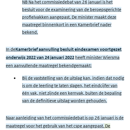
NB Na het commissiedebat van 26 januari is het
besluit voor de examinering van de beroepsgerichte
profielvakken aangepast. De minister maakt deze
maatregel binnenkort in een Kamerbrief nader
bekend.
In de
Kamerbrief aanvulling besluit eindexamen voortgezet
onderwijs 2022 van 24 januari 2022
heeft minister Wiersma
een aanvullende maatregel bekendgemaakt:
Bij de vaststelling van de uitslag kan, indien dat nodig
is om de leerling te laten slagen, het eindcijfer van
één vak, niet zijnde een kernvak, buiten de bepaling
van de definitieve uitslag worden gehouden.
Naar aanleiding van het commissiedebat is op 26 januari is de
maatregel voor het gebruik van het cspe aangepast.
De