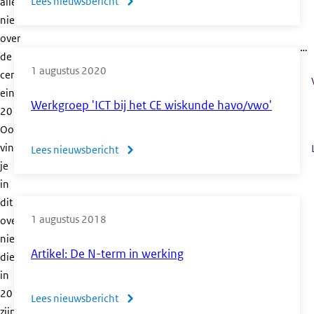
Lees nieuwsbericht
over
alle
nieuwsberichten
Samenwerking
over
tussen
…
de
roosteradviescommissie
1 augustus 2020
centrale
van
eindexamens
PLEXS
Werkgroep 'ICT bij het CE wiskunde havo/vwo'
2018.
en
Ook
CvTE
vind
Lees nieuwsbericht
over
je
Werkgroep
in
'ICT
dit
bij
1 augustus 2018
overzicht
het
nieuwsberichten
CE
Artikel: De N-term in werking
die
wiskunde
in
havo/vwo'
2018
Lees nieuwsbericht
over
zijn