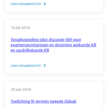
havo/vwo'
Lees nieuwsbericht
over
Enquête
alternatieven
voor
16 juli 2018
de
grafische
Terugkoppeling pilot discussie-bbf voor
rekenmachine
examensecretarissen en docenten wiskunde KB
en aardrijkskunde KB
bij
CE's
wiskunde
Lees nieuwsbericht
over
havo/vwo
Terugkoppeling
pilot
discussie-
29 juni 2018
bbf
voor
Toelichting N-termen tweede tijdvak
examensecretarissen