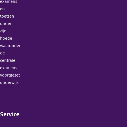
examens
en
toetsen
onder
zijn
hoede
waaronder
de
centrale
examens
voortgezet
onderwijs.
Service
(menu)