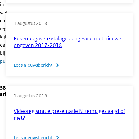
Mededeling
in
hulpmiddelen
wet-
CE
en
1 augustus 2018
2018
regelgeving,
en
kijk
Rekenopgaven-etalage aangevuld met nieuwe
2019
dan
opgaven 2017-2018
bij
officiële
publicaties
.
Lees nieuwsbericht
over
Rekenopgaven-
etalage
58
aangevuld
artikelen
1 augustus 2018
met
nieuwe
Videoregistratie presentatie N-term, geslaagd of
opgaven
niet?
2017-
2018
Lees nieuwsbericht
over