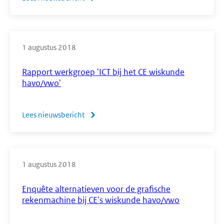
Videoregistratie
presentatie
N-
1 augustus 2018
term,
geslaagd
Rapport werkgroep 'ICT bij het CE wiskunde
of
havo/vwo'
niet?
Lees nieuwsbericht
over
Rapport
werkgroep
'ICT
1 augustus 2018
bij
het
Enquête alternatieven voor de grafische
CE
rekenmachine bij CE's wiskunde havo/vwo
wiskunde