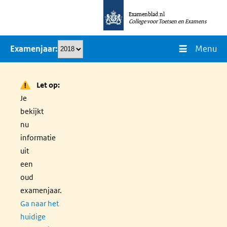
Overslaan
Examenblad.nl
en
College voor Toetsen en Examens
naar
Menu
Examenjaar
de
inhoud
gaan
Let op:
Je
bekijkt
nu
informatie
uit
een
oud
examenjaar.
Ga naar het
huidige