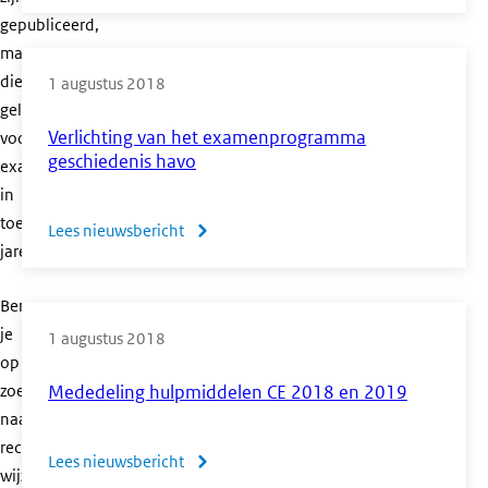
Artikel:
gepubliceerd,
De
maar
N-
die
1 augustus 2018
term
gelden
in
Verlichting van het examenprogramma
voor
werking
geschiedenis havo
examens
in
toekomstige
Lees nieuwsbericht
over
jaren.
Verlichting
van
Ben
het
je
1 augustus 2018
examenprogramma
op
geschiedenis
zoek
Mededeling hulpmiddelen CE 2018 en 2019
havo
naar
recente
Lees nieuwsbericht
over
wijzigingen