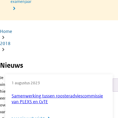
examenjaar
Home
Kruimelpad
2018
Nieuws
Je
1 augustus 2023
vindt
Pa
hier
Samenwerking tussen roosteradviescommissie
een
van PLEXS en CvTE
overzicht
van