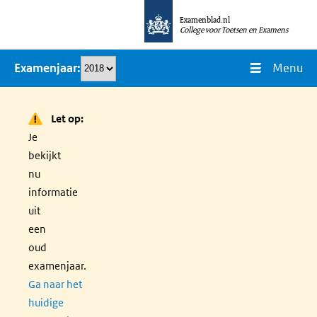
Overslaan
Examenblad.nl
en
College voor Toetsen en Examens
naar
Menu
Examenjaar
de
inhoud
gaan
Let op:
Je
bekijkt
nu
informatie
uit
een
oud
examenjaar.
Ga naar het
huidige