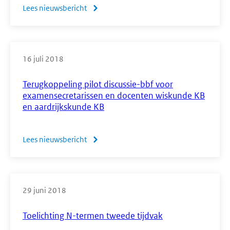
havo/vwo'
Lees nieuwsbericht
over
Enquête
alternatieven
voor
16 juli 2018
de
grafische
Terugkoppeling pilot discussie-bbf voor
rekenmachine
examensecretarissen en docenten wiskunde KB
en aardrijkskunde KB
bij
CE's
wiskunde
Lees nieuwsbericht
over
havo/vwo
Terugkoppeling
pilot
discussie-
29 juni 2018
bbf
voor
Toelichting N-termen tweede tijdvak
examensecretarissen