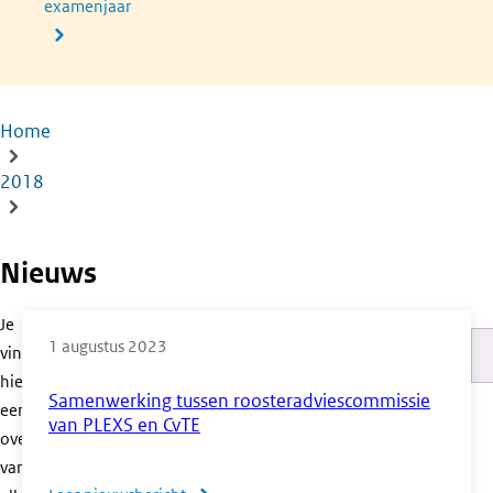
examenjaar
Home
Kruimelpad
2018
Nieuws
Je
1 augustus 2023
vindt
Pa
hier
Samenwerking tussen roosteradviescommissie
een
van PLEXS en CvTE
overzicht
van