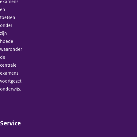
examens
en
toetsen
onder
zijn
hoede
waaronder
de
centrale
examens
voortgezet
onderwijs.
Service
(menu)