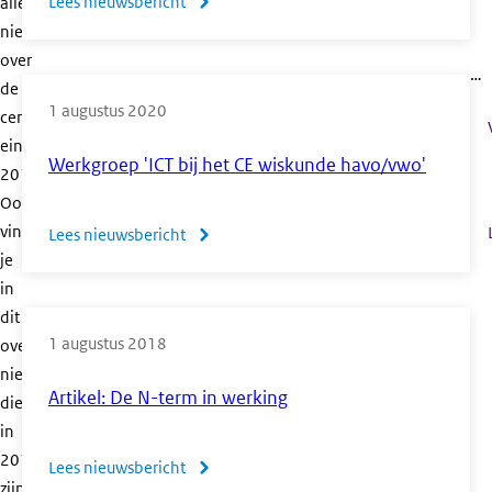
Lees nieuwsbericht
over
alle
nieuwsberichten
Samenwerking
over
tussen
…
de
roosteradviescommissie
1 augustus 2020
centrale
van
eindexamens
PLEXS
Werkgroep 'ICT bij het CE wiskunde havo/vwo'
2018.
en
Ook
CvTE
vind
Lees nieuwsbericht
over
je
Werkgroep
in
'ICT
dit
bij
1 augustus 2018
overzicht
het
nieuwsberichten
CE
Artikel: De N-term in werking
die
wiskunde
in
havo/vwo'
2018
Lees nieuwsbericht
over
zijn