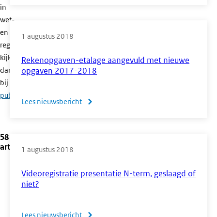
Mededeling
in
hulpmiddelen
wet-
CE
en
1 augustus 2018
2018
regelgeving,
en
kijk
Rekenopgaven-etalage aangevuld met nieuwe
2019
dan
opgaven 2017-2018
bij
officiële
publicaties
.
Lees nieuwsbericht
over
Rekenopgaven-
etalage
58
aangevuld
artikelen
1 augustus 2018
met
nieuwe
Videoregistratie presentatie N-term, geslaagd of
opgaven
niet?
2017-
2018
Lees nieuwsbericht
over