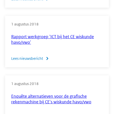
Videoregistratie
presentatie
N-
1 augustus 2018
term,
geslaagd
Rapport werkgroep 'ICT bij het CE wiskunde
of
havo/vwo'
niet?
Lees nieuwsbericht
over
Rapport
werkgroep
'ICT
1 augustus 2018
bij
het
Enquête alternatieven voor de grafische
CE
rekenmachine bij CE's wiskunde havo/vwo
wiskunde