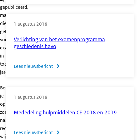
Artikel:
gepubliceerd,
De
maar
N-
die
1 augustus 2018
term
gelden
in
Verlichting van het examenprogramma
voor
werking
geschiedenis havo
examens
in
toekomstige
Lees nieuwsbericht
over
jaren.
Verlichting
van
Ben
het
je
1 augustus 2018
examenprogramma
op
geschiedenis
zoek
Mededeling hulpmiddelen CE 2018 en 2019
havo
naar
recente
Lees nieuwsbericht
over
wijzigingen