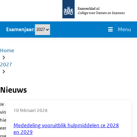
Overslaan
Examenblad.nl
en
College voor Toetsen en Examens
naar
Menu
Examenjaar
de
inhoud
gaan
Home
Kruimelpad
2027
Nieuws
Je
10 februari 2026
vindt
hier
Mededeling vooruitblik hulpmiddelen ce 2028
een
en 2029
overzicht