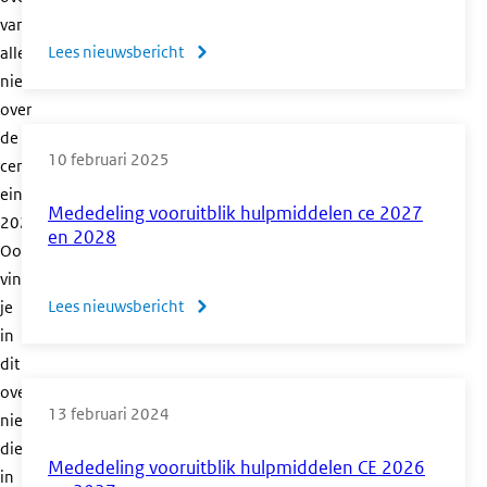
van
Lees nieuwsbericht
over
alle
nieuwsberichten
Mededeling
over
vooruitblik
de
hulpmiddelen
10 februari 2025
centrale
ce
eindexamens
2028
Mededeling vooruitblik hulpmiddelen ce 2027
2027.
en
en 2028
Ook
2029
vind
Lees nieuwsbericht
over
je
in
Mededeling
dit
vooruitblik
overzicht
hulpmiddelen
13 februari 2024
nieuwberichten
ce
die
2027
Mededeling vooruitblik hulpmiddelen CE 2026
in