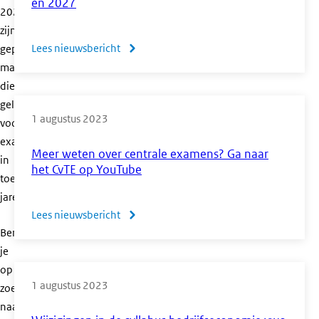
en
en 2027
2027
2028
zijn
Lees nieuwsbericht
over
gepubliceerd,
maar
Mededeling
die
vooruitblik
gelden
hulpmiddelen
1 augustus 2023
voor
CE
examens
2026
Meer weten over centrale examens? Ga naar
in
en
het CvTE op YouTube
toekomstige
2027
jaren.
Lees nieuwsbericht
over
Ben
Meer
je
weten
op
over
1 augustus 2023
zoek
centrale
naar
examens?