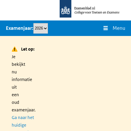
Overslaan
Examenblad.nl
en
College voor Toetsen en Examens
naar
Menu
Examenjaar
de
inhoud
gaan
Let op:
Je
bekijkt
nu
informatie
uit
een
oud
examenjaar.
Ga naar het
huidige