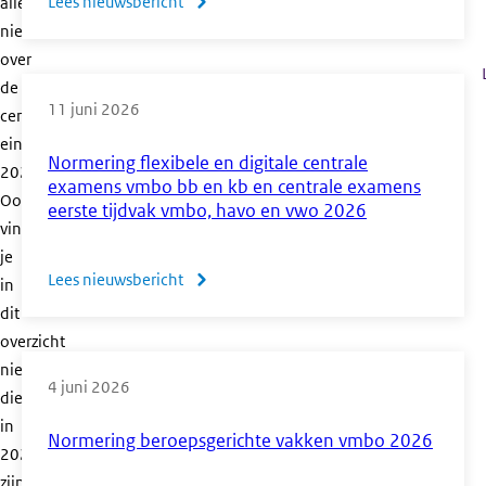
Lees nieuwsbericht
over
alle
nieuwsberichten
Normering
over
ce’s
de
vmbo
11 juni 2026
centrale
gl/tl,
eindexamens
havo
Normering flexibele en digitale centrale
2026.
en
examens vmbo bb en kb en centrale examens
Ook
eerste tijdvak vmbo, havo en vwo 2026
vwo
vind
tweede
je
tijdvak
Lees nieuwsbericht
over
in
2026
Normering
dit
flexibele
overzicht
nieuwberichten
en
4 juni 2026
die
digitale
in
centrale
Normering beroepsgerichte vakken vmbo 2026
2026
examens
zijn