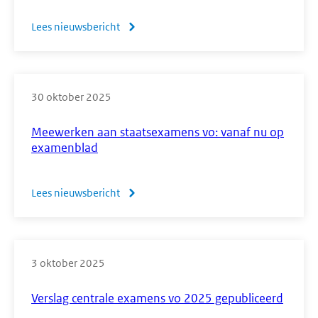
Lees nieuwsbericht
over
Conferentie
wiskunde
vmbo
30 oktober 2025
6
februari
Meewerken aan staatsexamens vo: vanaf nu op
2026
examenblad
Lees nieuwsbericht
over
Meewerken
aan
staatsexamens
3 oktober 2025
vo:
vanaf
Verslag centrale examens vo 2025 gepubliceerd
nu