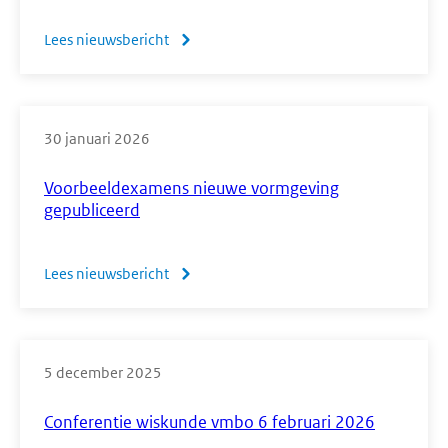
Lees nieuwsbericht
over
Mededeling
vooruitblik
hulpmiddelen
30 januari 2026
ce
2028
Voorbeeldexamens nieuwe vormgeving
en
gepubliceerd
2029
Lees nieuwsbericht
over
Voorbeeldexamens
nieuwe
vormgeving
5 december 2025
gepubliceerd
Conferentie wiskunde vmbo 6 februari 2026