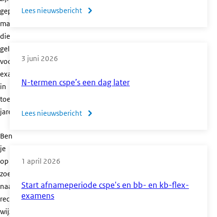
vmbo
Lees nieuwsbericht
over
gepubliceerd,
bb
maar
Normering
en
die
beroepsgerichte
kb
gelden
vakken
en
3 juni 2026
voor
vmbo
centrale
examens
2026
N-termen cspe’s een dag later
examens
in
eerste
toekomstige
tijdvak
jaren.
Lees nieuwsbericht
over
vmbo,
N-
Ben
havo
termen
je
en
cspe’s
op
1 april 2026
vwo
een
zoek
2026
dag
Start afnameperiode cspe's en bb- en kb-flex-
naar
later
examens
recente
wijzigingen