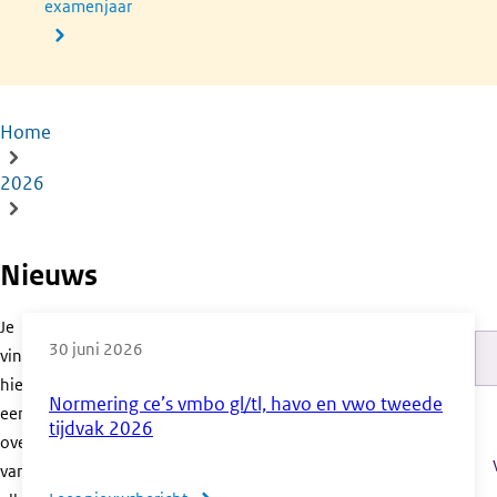
examenjaar
Home
Kruimelpad
2026
Nieuws
Je
30 juni 2026
vindt
Pa
hier
Normering ce’s vmbo gl/tl, havo en vwo tweede
een
tijdvak 2026
overzicht
van