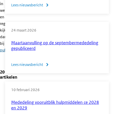
in
Lees nieuwsbericht
over
wet-
Start
en
afnameperiode
regelgeving,
cspe's
kijk
24 maart 2026
en
dan
bb-
Maartaanvulling op de septembermededeling
bij
officiële
en
gepubliceerd
publicaties
.
kb-
flex-
Lees nieuwsbericht
over
examens
20
Maartaanvulling
artikelen
op
de
10 februari 2026
septembermededeling
gepubliceerd
Mededeling vooruitblik hulpmiddelen ce 2028
en 2029