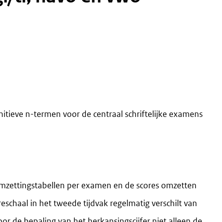
itieve n-termen voor de centraal schriftelijke examens
omzettingstabellen per examen en de scores omzetten
reschaal in het tweede tijdvak regelmatig verschilt van
voor de bepaling van het herkansingscijfer niet alleen de