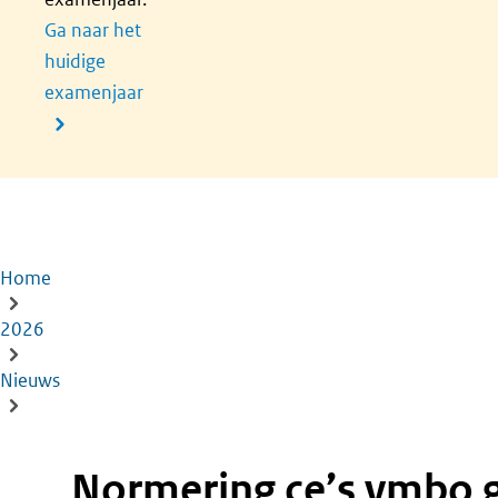
Ga naar het
huidige
examenjaar
Home
Kruimelpad
2026
Nieuws
Normering ce’s vmbo gl/tl, havo en vwo