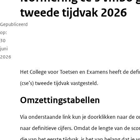
tweede tijdvak 2026
Gepubliceerd
op
30
juni
2026
Het College voor Toetsen en Examens heeft de defin
(cse’s) tweede tijdvak vastgesteld.
Omzettingstabellen
Via onderstaande link kun je doorklikken naar de 
naar definitieve cijfers. Omdat de lengte van de sco
die van het eerste tijdvak, is het van belang dat je 