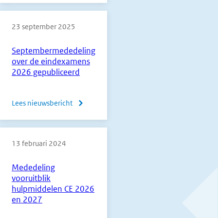
op
23 september 2025
de
septembermededeling
Septembermededeling
gepubliceerd
over de eindexamens
2026 gepubliceerd
Lees nieuwsbericht
over
Septembermededeling
over
13 februari 2024
de
eindexamens
Mededeling
2026
vooruitblik
gepubliceerd
hulpmiddelen CE 2026
en 2027