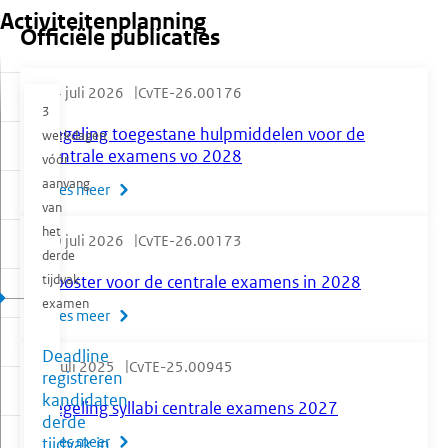
Activiteitenplanning
Officiële publicaties
14 juli 2026
CvTE-26.00176
3
Regeling toegestane hulpmiddelen voor de
werkdagen
centrale examens vo 2028
vóór
aanvang
Lees meer
van
het
10 juli 2026
CvTE-26.00173
derde
tijdvak
Rooster voor de centrale examens in 2028
examen
Lees meer
Deadline
3 juli 2025
CvTE-25.00945
registreren
kandidaten
Regeling syllabi centrale examens 2027
derde
Lees meer
tijdvak in