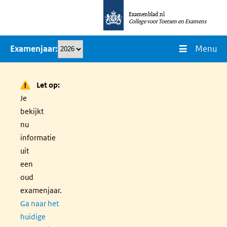
Overslaan
Examenblad.nl
en
College voor Toetsen en Examens
naar
Menu
Examenjaar
de
inhoud
gaan
Let op:
Je
bekijkt
nu
informatie
uit
een
oud
examenjaar.
Ga naar het
huidige