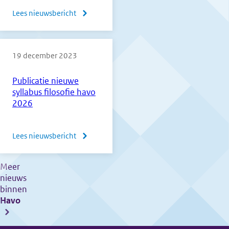
Lees nieuwsbericht
over
Mededeling
vooruitblik
19 december 2023
hulpmiddelen
CE
Publicatie nieuwe
2026
syllabus filosofie havo
en
2026
2027
Lees nieuwsbericht
over
Publicatie
nieuwe
Meer
nieuws
syllabus
binnen
filosofie
Havo
havo
2026