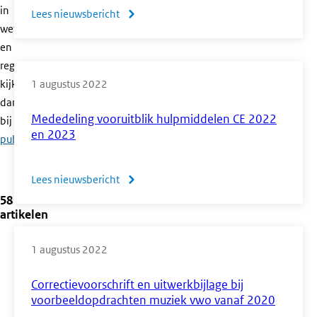
afgerond
in
Lees nieuwsbericht
over
wet-
Onderhoud
en
aan
regelgeving,
syllabi
kijk
1 augustus 2022
economie
dan
havo
Mededeling vooruitblik hulpmiddelen CE 2022
bij
officiële
&
en 2023
publicaties
.
vwo
Lees nieuwsbericht
over
58
Mededeling
artikelen
vooruitblik
hulpmiddelen
1 augustus 2022
CE
2022
Correctievoorschrift en uitwerkbijlage bij
en
voorbeeldopdrachten muziek vwo vanaf 2020