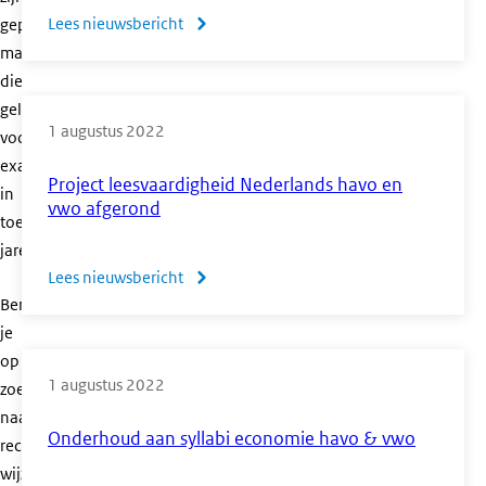
Lees nieuwsbericht
over
gepubliceerd,
maar
Meer
die
weten
gelden
over
1 augustus 2022
voor
centrale
examens
examens?
Project leesvaardigheid Nederlands havo en
in
Ga
vwo afgerond
toekomstige
naar
jaren.
het
Lees nieuwsbericht
over
CvTE
Ben
Project
op
je
leesvaardigheid
YouTube
op
Nederlands
1 augustus 2022
zoek
havo
naar
en
Onderhoud aan syllabi economie havo & vwo
recente
vwo
wijzigingen