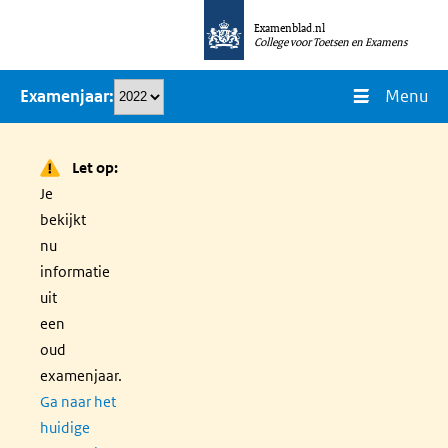
Overslaan
Examenblad.nl
en
College voor Toetsen en Examens
naar
Menu
Examenjaar
de
inhoud
gaan
Let op:
Je
bekijkt
nu
informatie
uit
een
oud
examenjaar.
Ga naar het
huidige