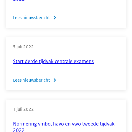
examens:
afsluiting
Lees nieuwsbericht
over
examenperiode
Normering
vmbo,
havo
5 juli 2022
en
vwo
Start derde tijdvak centrale examens
derde
tijdvak
Lees nieuwsbericht
over
2022
Start
derde
tijdvak
1 juli 2022
centrale
examens
Normering vmbo, havo en vwo tweede tijdvak
2022