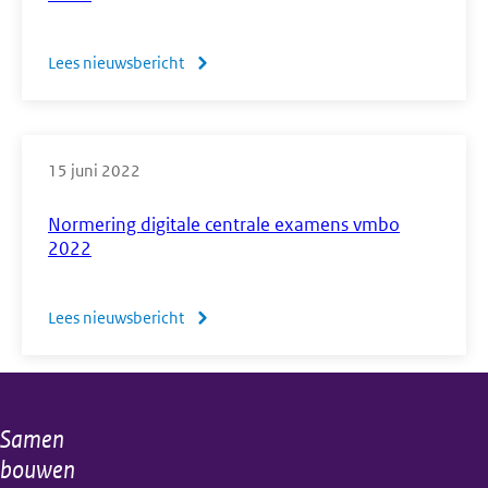
Lees nieuwsbericht
over
Normering
vmbo,
havo
15 juni 2022
en
vwo
Normering digitale centrale examens vmbo
tweede
2022
tijdvak
2022
Lees nieuwsbericht
over
Direct
Normering
naar
digitale
de
centrale
resultaten
Samen
Algemene
examens
bouwen
vmbo