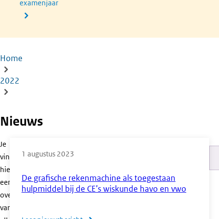
examenjaar
Home
Kruimelpad
2022
Nieuws
Je
1 augustus 2023
vindt
Pa
hier
De grafische rekenmachine als toegestaan
een
hulpmiddel bij de CE’s wiskunde havo en vwo
overzicht
van