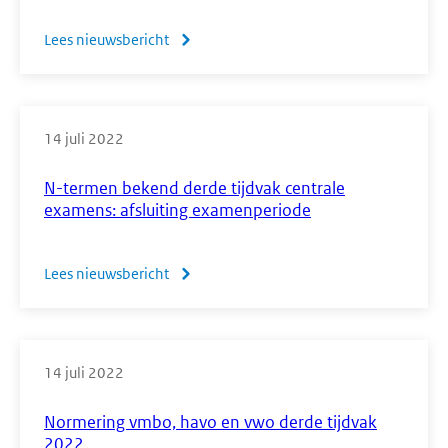
2023
Lees nieuwsbericht
over
Correctievoorschrift
en
uitwerkbijlage
14 juli 2022
bij
voorbeeldopdrachten
N-termen bekend derde tijdvak centrale
muziek
examens: afsluiting examenperiode
vwo
vanaf
Lees nieuwsbericht
over
2020
N-
termen
bekend
14 juli 2022
derde
tijdvak
Normering vmbo, havo en vwo derde tijdvak
centrale
2022