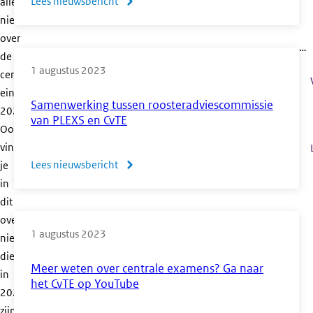
Lees nieuwsbericht
over
alle
nieuwsberichten
De
over
grafische
…
de
rekenmachine
1 augustus 2023
centrale
als
eindexamens
toegestaan
Samenwerking tussen roosteradviescommissie
2022.
hulpmiddel
van PLEXS en CvTE
Ook
bij
vind
de
Lees nieuwsbericht
over
je
CE’s
in
Samenwerking
wiskunde
dit
tussen
havo
overzicht
roosteradviescommissie
1 augustus 2023
en
nieuwsberichten
van
vwo
die
PLEXS
Meer weten over centrale examens? Ga naar
in
en
het CvTE op YouTube
2022
CvTE
zijn