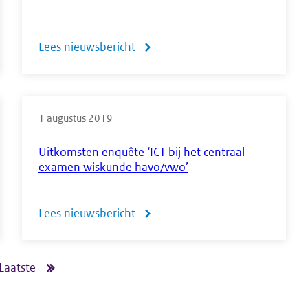
Lees nieuwsbericht
over
Mededeling
hulpmiddelen
1 augustus 2019
CE
2019
Uitkomsten enquête ‘ICT bij het centraal
examen wiskunde havo/vwo’
en
2020
Lees nieuwsbericht
over
Uitkomsten
enquête
Laatste
Laatste
‘ICT
pagina