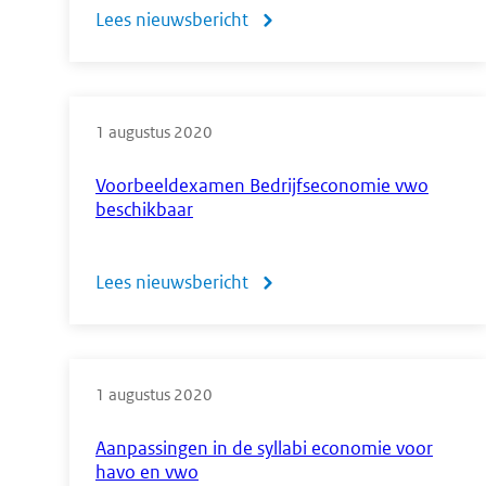
Lees nieuwsbericht
over
Nieuwe
lijsten
1 augustus 2020
examenwerkwoorden
wiskunde
Voorbeeldexamen Bedrijfseconomie vwo
beschikbaar
en
natuurkunde
Lees nieuwsbericht
over
m.i.v.
Voorbeeldexamen
2019
Bedrijfseconomie
1 augustus 2020
vwo
beschikbaar
Aanpassingen in de syllabi economie voor
havo en vwo