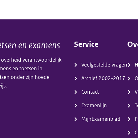
bij
het
centraal
examen
tsen en examens
Service
Ov
wiskunde
(menu)
(m
havo/vwo’
 overheid verantwoordelijk
Veelgestelde vragen
amens en toetsen in
tsen onder zijn hoede
Archief 2002-2017
O
js.
Contact
V
Examenlijn
T
MijnExamenblad
P
C