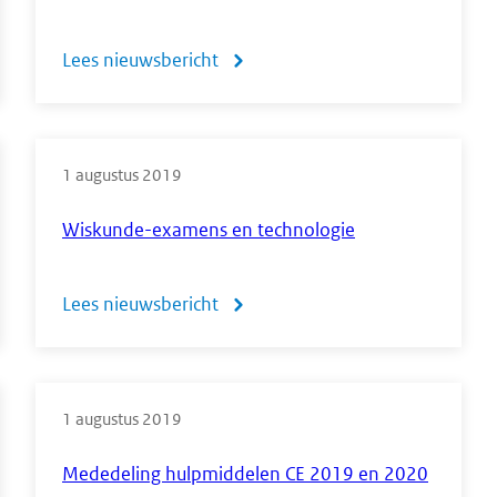
wiskunde
Lees nieuwsbericht
over
havo/vwo'
Antwoord
CvTE
1 augustus 2019
op
brief
Wiskunde-examens en technologie
KNAG
over
Lees nieuwsbericht
over
atlasbesluit
Wiskunde-
examens
1 augustus 2019
en
technologie
Mededeling hulpmiddelen CE 2019 en 2020