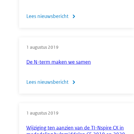
Lees nieuwsbericht
over
Aanpassingen
in
1 augustus 2019
de
syllabi
De N-term maken we samen
economie
voor
Lees nieuwsbericht
over
havo
De
en
N-
vwo
1 augustus 2019
term
maken
Wijziging ten aanzien van de TI-Nspire CX in