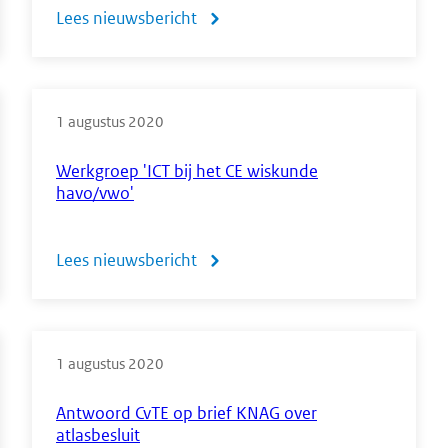
Lees nieuwsbericht
over
Meer
weten
1 augustus 2020
over
centrale
Werkgroep 'ICT bij het CE wiskunde
havo/vwo'
examens?
Ga
Lees nieuwsbericht
over
naar
Werkgroep
het
'ICT
CvTE
1 augustus 2020
bij
op
het
Antwoord CvTE op brief KNAG over
YouTube
atlasbesluit
CE