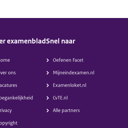
er examenblad
Snel naar
enu)
(menu)
Home
Oefenen Facet
ver ons
Mijneindexamen.nl
acatures
Examenloket.nl
oegankelijkheid
CvTE.nl
rivacy
Alle partners
opyright