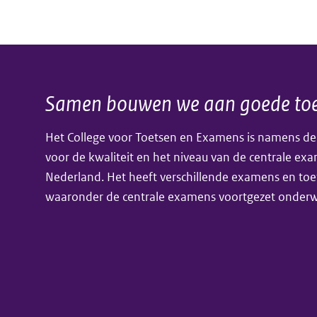
havo
hulpmiddelen
en
CE
vwo
2019
gestart
en
Samen bouwen we aan goede toe
Algemene
2020
Het College voor Toetsen en Examens is namens de
informatie
voor de kwaliteit en het niveau van de centrale ex
Nederland. Het heeft verschillende examens en toe
waaronder de centrale examens voortgezet onderwi