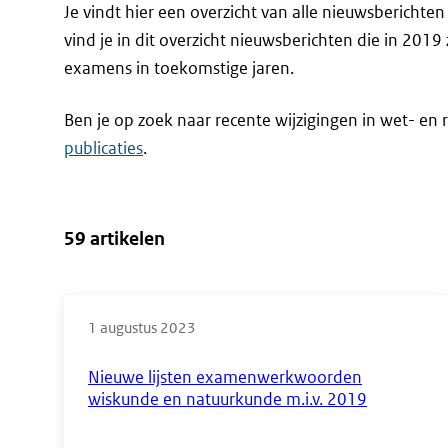
Je vindt hier een overzicht van alle nieuwsbericht
vind je in dit overzicht nieuwsberichten die in 2019
examens in toekomstige jaren.
Ben je op zoek naar recente wijzigingen in wet- en r
publicaties
.
59 artikelen
Direct
naar
1 augustus 2023
de
Nieuwe lijsten examenwerkwoorden
resultaten
wiskunde en natuurkunde m.i.v. 2019