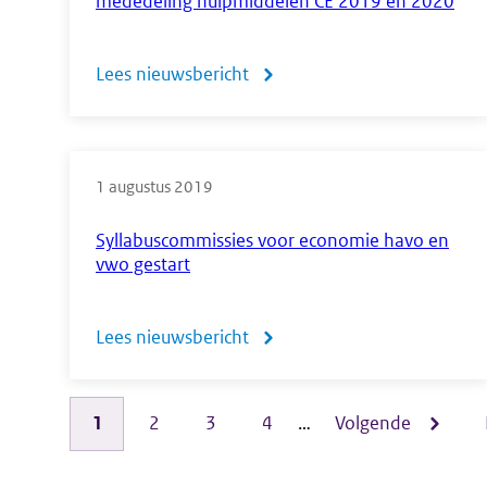
mededeling hulpmiddelen CE 2019 en 2020
we
samen
Lees nieuwsbericht
over
Wijziging
ten
1 augustus 2019
aanzien
van
Syllabuscommissies voor economie havo en
vwo gestart
de
TI-
Lees nieuwsbericht
over
Nspire
Syllabuscommissies
CX
voor
Pagina
1
Pagina
2
Pagina
3
Pagina
4
…
Volgende
Volgende
in
Paginering
economie
mededeling
pagina