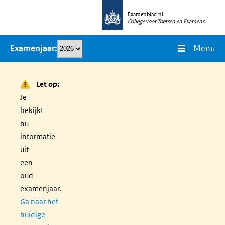
Overslaan
Examenblad.nl
en
College voor Toetsen en Examens
naar
Menu
Examenjaar
de
inhoud
gaan
Let op:
Je
bekijkt
nu
informatie
uit
een
oud
examenjaar.
Ga naar het
huidige