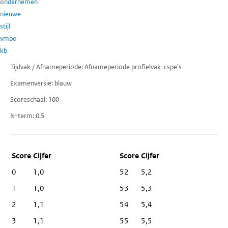
ondernemen
nieuwe
stijl
vmbo
kb
Tijdvak / Afnameperiode
Afnameperiode profielvak-cspe's
Examenversie
blauw
Scoreschaal
100
N-term
0,5
Score
Cijfer
0
1,0
52
5,2
1
1,0
53
5,3
2
1,1
54
5,4
3
1,1
55
5,5