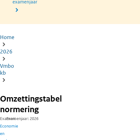
examenjaar
Home
Kruimelpad
2026
Vmbo
kb
Omzettingstabel
normering
Examen
Examenjaar
2026
Economie
en