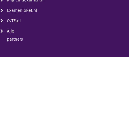
Mijneindexamen.nl
Examenloket.nl
CvTE.nl
Alle
partners