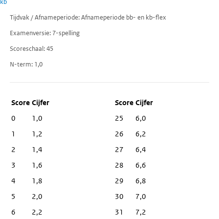
kb
Tijdvak / Afnameperiode
Afnameperiode bb- en kb-flex
Examenversie
7-spelling
Scoreschaal
45
N-term
1,0
Score
Cijfer
0
1,0
25
6,0
1
1,2
26
6,2
2
1,4
27
6,4
3
1,6
28
6,6
4
1,8
29
6,8
5
2,0
30
7,0
6
2,2
31
7,2