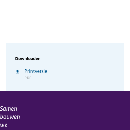
Downloaden
Printversie
PDF
Samen
Algemene
bouwen
informatie
we