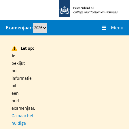
Overslaan
Examenblad.nl
en
College voor Toetsen en Examens
naar
Menu
Examenjaar
de
inhoud
gaan
Let op:
Je
bekijkt
nu
informatie
uit
een
oud
examenjaar.
Ga naar het
huidige