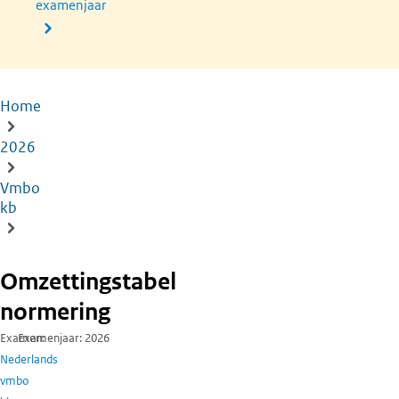
examenjaar
Home
Kruimelpad
2026
Vmbo
kb
Omzettingstabel
normering
Examen
Examenjaar
2026
Nederlands
vmbo