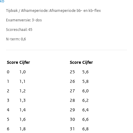
kb
Tijdvak / Afnameperiode
Afnameperiode bb- en kb-flex
Examenversie
3-dos
Scoreschaal
45
N-term
0,6
Score
Cijfer
0
1,0
25
5,6
1
1,1
26
5,8
2
1,2
27
6,0
3
1,3
28
6,2
4
1,4
29
6,4
5
1,6
30
6,6
6
1,8
31
6,8