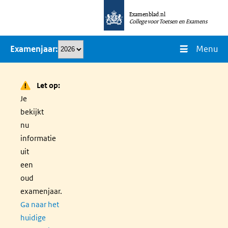
Overslaan
Examenblad.nl
en
College voor Toetsen en Examens
naar
Menu
Examenjaar
de
inhoud
gaan
Let op:
Je
bekijkt
nu
informatie
uit
een
oud
examenjaar.
Ga naar het
huidige