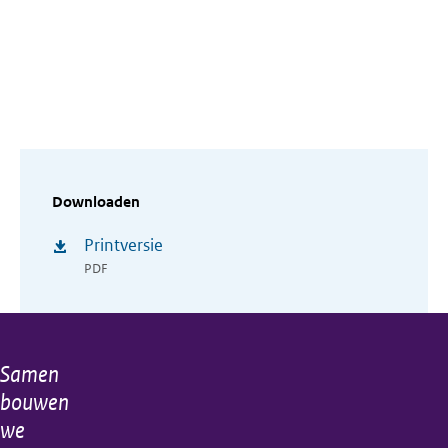
Downloaden
Printversie
PDF
Samen
Algemene
bouwen
informatie
we