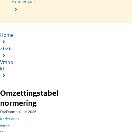
examenjaar
Home
Kruimelpad
2026
Vmbo
kb
Omzettingstabel
normering
Examen
Examenjaar
2026
Nederlands
vmbo