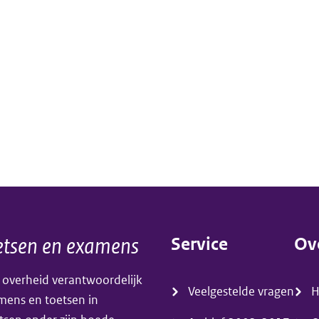
tsen en examens
Service
Ov
(menu)
(m
 overheid verantwoordelijk
Veelgestelde vragen
amens en toetsen in