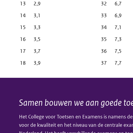
13
2,9
32
6,7
14
3,1
33
6,9
15
3,3
34
7,1
16
3,5
35
7,3
17
3,7
36
7,5
18
3,9
37
7,7
Samen bouwen we aan goede toe
Algemene
Het College voor Toetsen en Examens is namens de
informatie
voor de kwaliteit en het niveau van de centrale ex