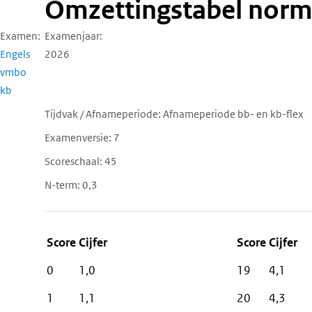
Omzettingstabel norm
Examen
Examenjaar
Engels
2026
vmbo
kb
Tijdvak / Afnameperiode
Afnameperiode bb- en kb-flex
Examenversie
7
Scoreschaal
45
N-term
0,3
Score
Cijfer
0
1,0
19
4,1
1
1,1
20
4,3