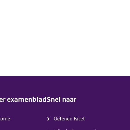
er examenblad
Snel naar
enu)
(menu)
Home
Oefenen Facet