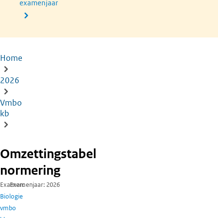
examenjaar
Home
Kruimelpad
2026
Vmbo
kb
Omzettingstabel
normering
Examen
Examenjaar
2026
Biologie
vmbo