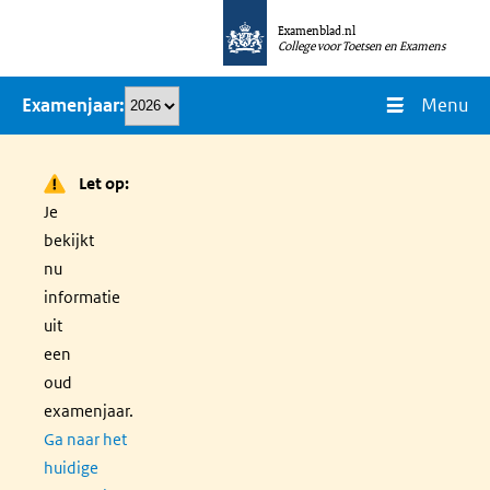
Overslaan
Examenblad.nl
en
College voor Toetsen en Examens
naar
Menu
Examenjaar
de
inhoud
gaan
Let op:
Je
bekijkt
nu
informatie
uit
een
oud
examenjaar.
Ga naar het
huidige