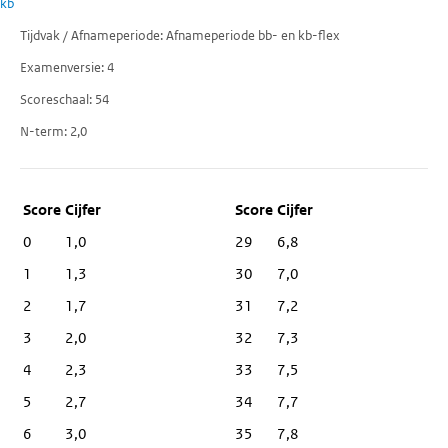
kb
Tijdvak / Afnameperiode
Afnameperiode bb- en kb-flex
Examenversie
4
Scoreschaal
54
N-term
2,0
Score
Cijfer
0
1,0
29
6,8
1
1,3
30
7,0
2
1,7
31
7,2
3
2,0
32
7,3
4
2,3
33
7,5
5
2,7
34
7,7
6
3,0
35
7,8