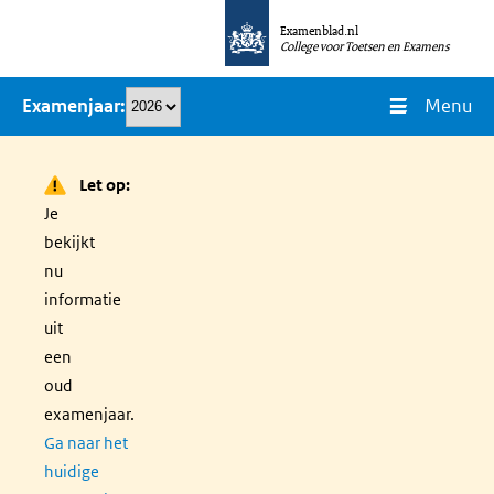
Overslaan
Examenblad.nl
en
College voor Toetsen en Examens
naar
Menu
Examenjaar
de
inhoud
gaan
Let op:
Je
bekijkt
nu
informatie
uit
een
oud
examenjaar.
Ga naar het
huidige