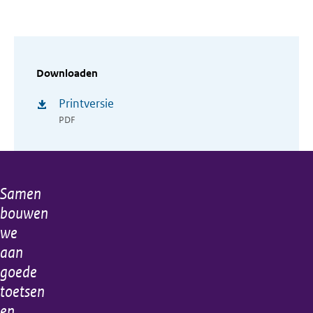
Downloaden
Printversie
PDF
Samen
Algemene
bouwen
informatie
we
aan
goede
toetsen
en