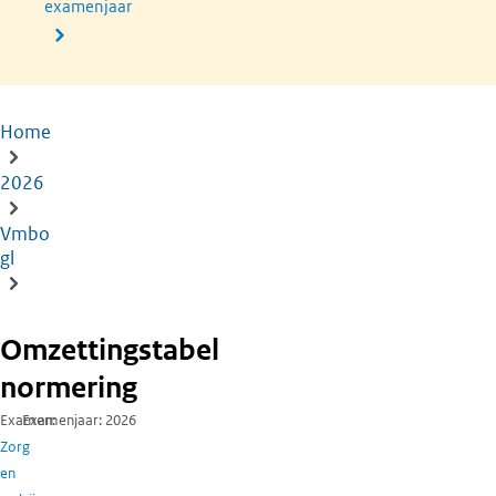
examenjaar
Home
Kruimelpad
2026
Vmbo
gl
Omzettingstabel
normering
Examen
Examenjaar
2026
Zorg
en