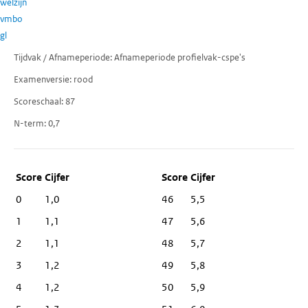
welzijn
vmbo
gl
Tijdvak / Afnameperiode
Afnameperiode profielvak-cspe's
Examenversie
rood
Scoreschaal
87
N-term
0,7
Score
Cijfer
0
1,0
46
5,5
1
1,1
47
5,6
2
1,1
48
5,7
3
1,2
49
5,8
4
1,2
50
5,9