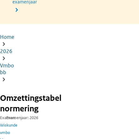
examenjaar
Home
Kruimelpad
2026
Vmbo
bb
Omzettingstabel
normering
Examen
Examenjaar
2026
Wiskunde
vmbo