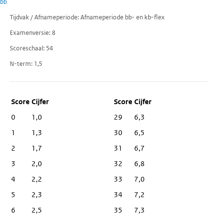
bb
Tijdvak / Afnameperiode
Afnameperiode bb- en kb-flex
Examenversie
8
Scoreschaal
54
N-term
1,5
Score
Cijfer
0
1,0
29
6,3
1
1,3
30
6,5
2
1,7
31
6,7
3
2,0
32
6,8
4
2,2
33
7,0
5
2,3
34
7,2
6
2,5
35
7,3