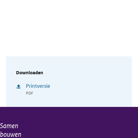
Downloaden
Printversie
PDF
Samen
Algemene
bouwen