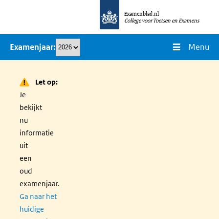
Overslaan
Examenblad.nl
en
College voor Toetsen en Examens
naar
Menu
Examenjaar
de
inhoud
gaan
Let op:
Je
bekijkt
nu
informatie
uit
een
oud
examenjaar.
Ga naar het
huidige