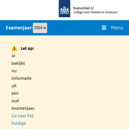
Overslaan
Examenblad.nl
en
College voor Toetsen en Examens
naar
Menu
Examenjaar
de
inhoud
gaan
Let op:
Je
bekijkt
nu
informatie
uit
een
oud
examenjaar.
Ga naar het
huidige