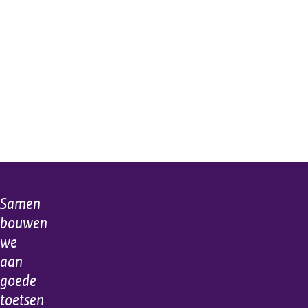
Samen
Algemene
bouwen
informatie
we
aan
goede
toetsen