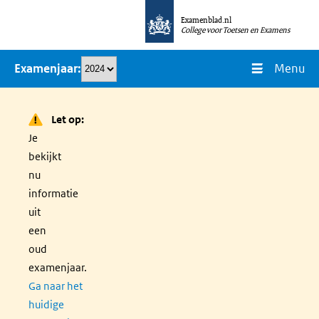
Overslaan
Examenblad.nl
en
College voor Toetsen en Examens
naar
Menu
Examenjaar
de
inhoud
gaan
Let op:
Je
bekijkt
nu
informatie
uit
een
oud
examenjaar.
Ga naar het
huidige