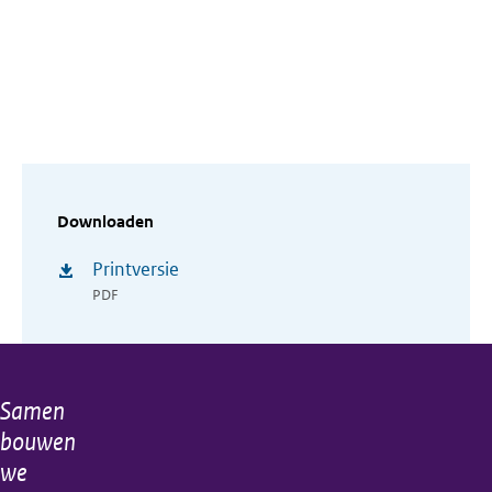
Downloaden
Printversie
PDF
Samen
Algemene
bouwen
informatie
we