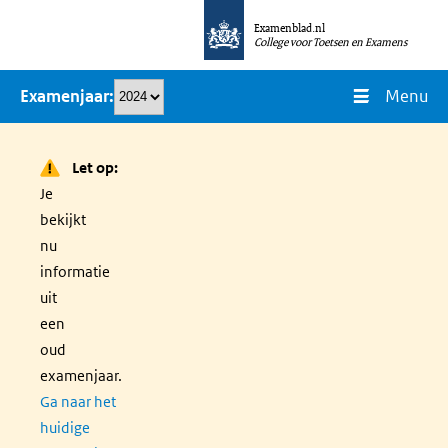
Overslaan
Examenblad.nl
en
College voor Toetsen en Examens
naar
Menu
Examenjaar
de
inhoud
gaan
Let op:
Je
bekijkt
nu
informatie
uit
een
oud
examenjaar.
Ga naar het
huidige