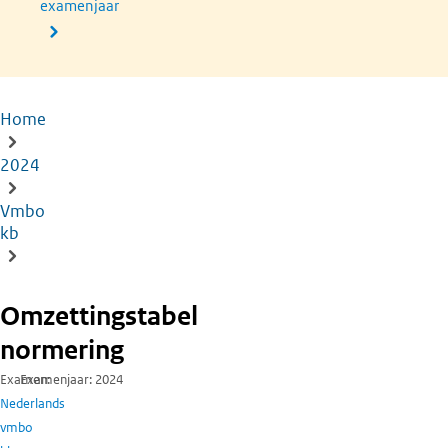
examenjaar
Home
Kruimelpad
2024
Vmbo
kb
Omzettingstabel
normering
Examen
Examenjaar
2024
Nederlands
vmbo