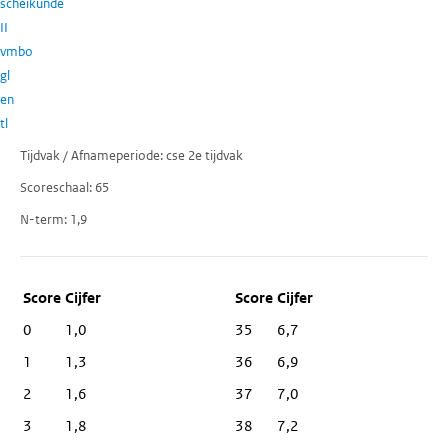
scheikunde
II
vmbo
gl
en
tl
Tijdvak / Afnameperiode
cse 2e tijdvak
Scoreschaal
65
N-term
1,9
Score
Cijfer
0
1,0
35
6,7
1
1,3
36
6,9
2
1,6
37
7,0
3
1,8
38
7,2