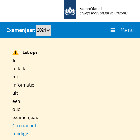
Overslaan
Examenblad.nl
en
College voor Toetsen en Examens
naar
Menu
Examenjaar
de
inhoud
gaan
Let op:
Je
bekijkt
nu
informatie
uit
een
oud
examenjaar.
Ga naar het
huidige