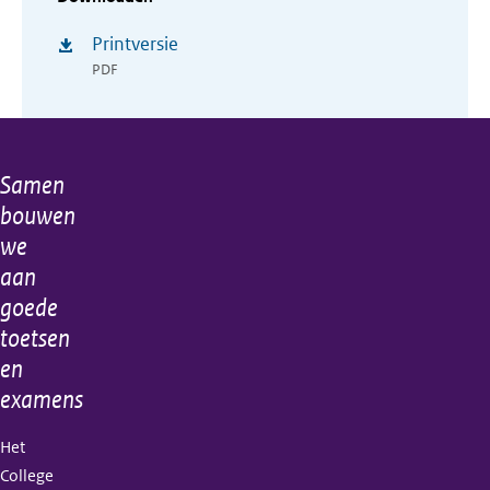
Printversie
PDF
Samen
Algemene
bouwen
informatie
we
aan
goede
toetsen
en
examens
Het
College