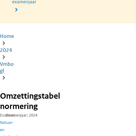
examenjaar
Home
Kruimelpad
2024
Vmbo
gl
Omzettingstabel
normering
Examen
Examenjaar
2024
Natuur-
en