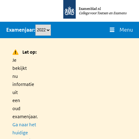
Overslaan
Examenblad.nl
en
College voor Toetsen en Examens
naar
Menu
Examenjaar
de
inhoud
gaan
Let op:
Je
bekijkt
nu
informatie
uit
een
oud
examenjaar.
Ga naar het
huidige