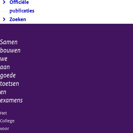
Officiële
publicaties
Zoeken
Samen
Algemene
bouwen
informatie
we
aan
goede
toetsen
en
examens
Het
College
voor