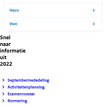
Havo
Vwo
Snel
naar
informatie
uit
2022
Septembermededeling
Activiteitenplanning
Examenrooster
Normering