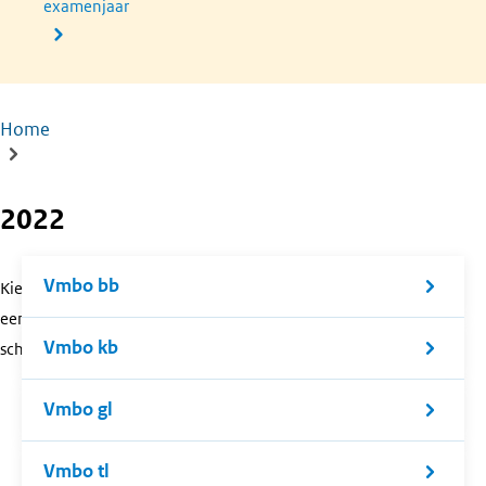
examenjaar
Home
Kruimelpad
2022
Vmbo bb
Kies
een
Vmbo kb
schoolsoort.
Vmbo gl
Vmbo tl