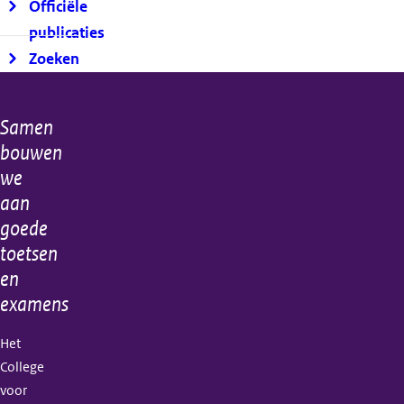
Officiële
publicaties
Zoeken
Samen
Algemene
bouwen
informatie
we
aan
goede
toetsen
en
examens
Het
College
voor