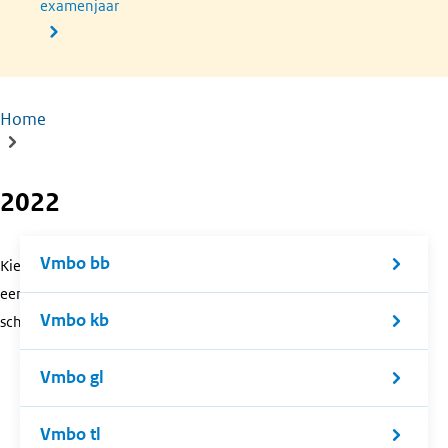
examenjaar
Home
Kruimelpad
2022
Vmbo bb
Kies
een
Vmbo kb
schoolsoort.
Vmbo gl
Vmbo tl