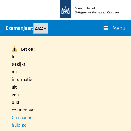
Overslaan
Examenblad.nl
en
College voor Toetsen en Examens
naar
Menu
Examenjaar
de
inhoud
gaan
Let op:
Je
bekijkt
nu
informatie
uit
een
oud
examenjaar.
Ga naar het
huidige