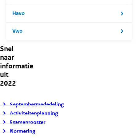
Havo
Vwo
Snel
naar
informatie
uit
2022
Septembermededeling
Activiteitenplanning
Examenrooster
Normering