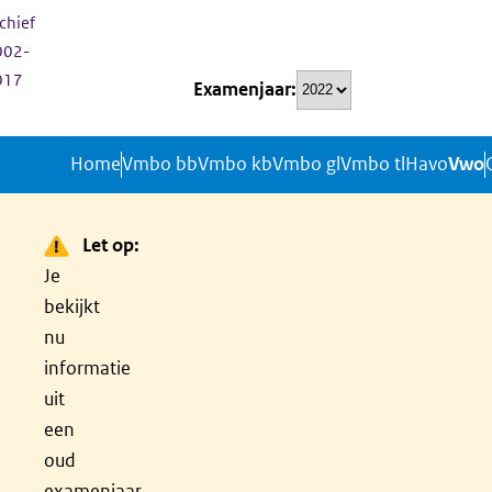
Overslaan
chief
002-
Top-
en
017
Examenjaar
naar
navigatie
de
Home
Vmbo bb
Vmbo kb
Vmbo gl
Vmbo tl
Havo
Vwo
inhoud
Hoofdnavigatie
gaan
Let op:
Je
bekijkt
nu
informatie
uit
een
oud
examenjaar.