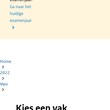
Ga naar het
huidige
examenjaar
Home
Kruimelpad
2022
Vwo
Kies een vak