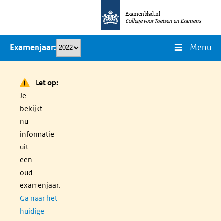
Overslaan
Examenblad.nl
en
College voor Toetsen en Examens
naar
Menu
Examenjaar
de
inhoud
gaan
Let op:
Je
bekijkt
nu
informatie
uit
een
oud
examenjaar.
Ga naar het
huidige