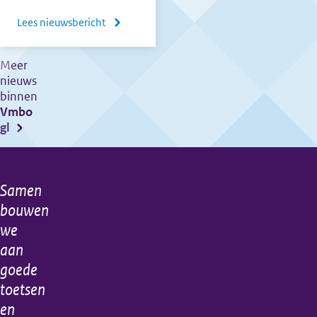
Lees nieuwsbericht
over
Maartaanvulling
op
Meer
nieuws
de
binnen
Septembermededeling
Vmbo
gepubliceerd
gl
Samen
Algemene
bouwen
informatie
we
aan
goede
toetsen
en