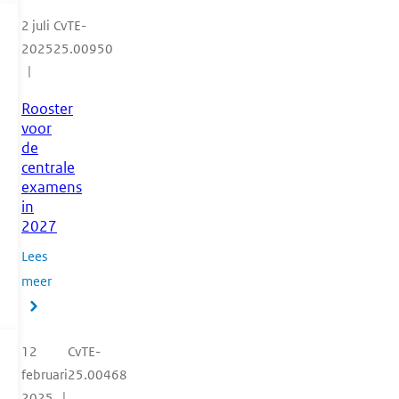
2 juli
CvTE-
2025
25.00950
Rooster
voor
de
centrale
examens
in
2027
Lees
meer
12
CvTE-
februari
25.00468
2025