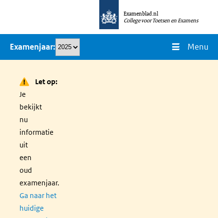
Overslaan
Examenblad.nl
en
College voor Toetsen en Examens
naar
Menu
Examenjaar
de
inhoud
gaan
Let op:
Je
bekijkt
nu
informatie
uit
een
oud
examenjaar.
Ga naar het
huidige