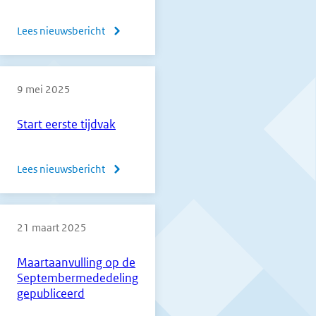
Lees nieuwsbericht
over
Normering
beroepsgerichte
9 mei 2025
vakken
vmbo
Start eerste tijdvak
2025
Lees nieuwsbericht
over
Start
eerste
21 maart 2025
tijdvak
Maartaanvulling op de
Septembermededeling
gepubliceerd