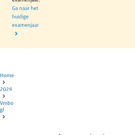
Ga naar het
huidige
examenjaar
Home
Kruimelpad
2024
Vmbo
gl