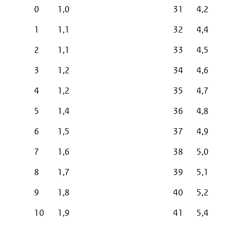
0
1,0
31
4,2
1
1,1
32
4,4
2
1,1
33
4,5
3
1,2
34
4,6
4
1,2
35
4,7
5
1,4
36
4,8
6
1,5
37
4,9
7
1,6
38
5,0
8
1,7
39
5,1
9
1,8
40
5,2
10
1,9
41
5,4