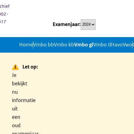
Overslaan
chief
002-
Top-
en
017
Examenjaar
naar
navigatie
de
Home
Vmbo bb
Vmbo kb
Vmbo gl
Vmbo tl
Havo
Vwo
inhoud
Hoofdnavigatie
gaan
Let op:
Je
bekijkt
nu
informatie
uit
een
oud
examenjaar.