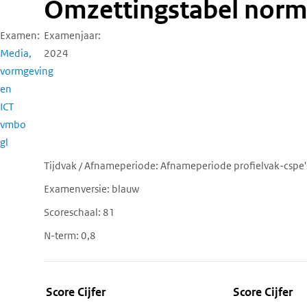
Omzettingstabel norm
Examen
Examenjaar
Media,
2024
vormgeving
en
ICT
vmbo
gl
Tijdvak / Afnameperiode
Afnameperiode profielvak-cspe'
Examenversie
blauw
Scoreschaal
81
N-term
0,8
Score
Cijfer