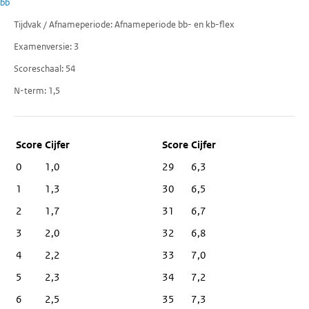
bb
Tijdvak / Afnameperiode
Afnameperiode bb- en kb-flex
Examenversie
3
Scoreschaal
54
N-term
1,5
Score
Cijfer
0
1,0
29
6,3
1
1,3
30
6,5
2
1,7
31
6,7
3
2,0
32
6,8
4
2,2
33
7,0
5
2,3
34
7,2
6
2,5
35
7,3