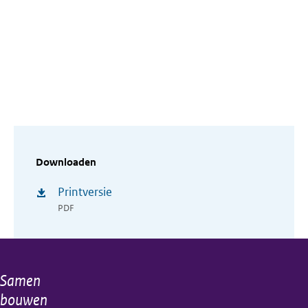
Downloaden
Printversie
PDF
Samen
Algemene
bouwen