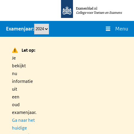
Overslaan
Examenblad.nl
en
College voor Toetsen en Examens
naar
Menu
Examenjaar
de
inhoud
gaan
Let op:
Je
bekijkt
nu
informatie
uit
een
oud
examenjaar.
Ga naar het
huidige