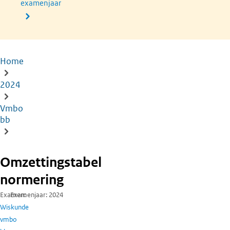
examenjaar
Home
Kruimelpad
2024
Vmbo
bb
Omzettingstabel
normering
Examen
Examenjaar
2024
Wiskunde
vmbo