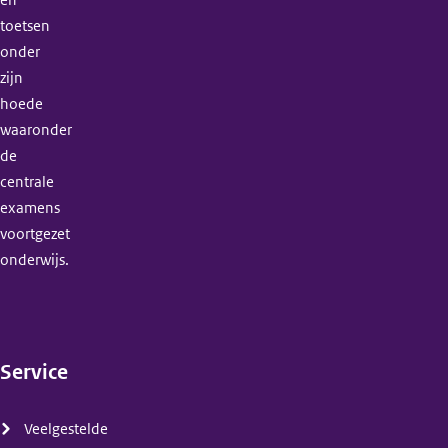
en
toetsen
onder
zijn
hoede
waaronder
de
centrale
examens
voortgezet
onderwijs.
Service
(menu)
Veelgestelde