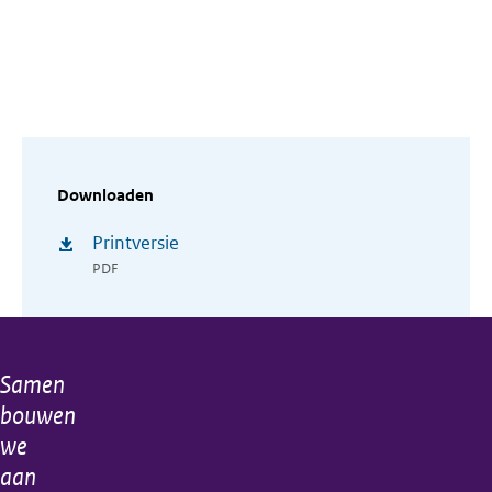
Downloaden
Printversie
PDF
Samen
Algemene
bouwen
informatie
we
aan