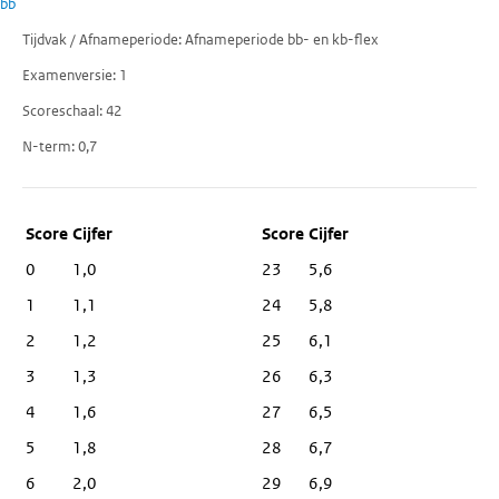
bb
Tijdvak / Afnameperiode
Afnameperiode bb- en kb-flex
Examenversie
1
Scoreschaal
42
N-term
0,7
Score
Cijfer
0
1,0
23
5,6
1
1,1
24
5,8
2
1,2
25
6,1
3
1,3
26
6,3
4
1,6
27
6,5
5
1,8
28
6,7
6
2,0
29
6,9