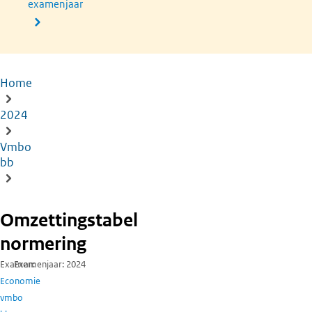
examenjaar
Home
Kruimelpad
2024
Vmbo
bb
Omzettingstabel
normering
Examen
Examenjaar
2024
Economie
vmbo