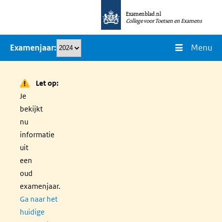
Overslaan
Examenblad.nl
en
College voor Toetsen en Examens
naar
Menu
Examenjaar
de
inhoud
gaan
Let op:
Je
bekijkt
nu
informatie
uit
een
oud
examenjaar.
Ga naar het
huidige