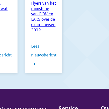
:
Flyers van het
 wat
ministerie
van OCW en
LAKS over de
exameneisen
2019
Lees
ericht
nieuwsbericht
over
Flyers
van
het
ministerie
Service
Ov
van