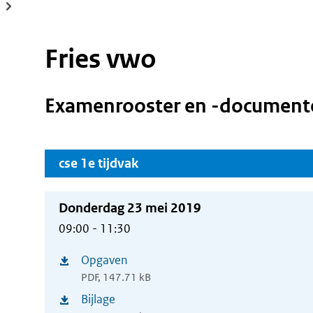
Fries vwo
Examenrooster en -document
cse 1e tijdvak
Donderdag 23 mei 2019
09:00 - 11:30
Opgaven
(opent
PDF, 147.71 kB
in
Bijlage
(opent