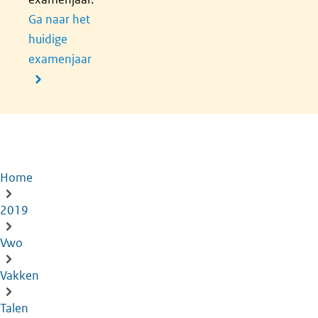
Ga naar het
huidige
examenjaar
Home
Kruimelpad
2019
Vwo
Vakken
Talen