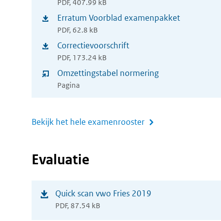
nieuw
PDF, 407.99 kB
in
Erratum Voorblad examenpakket
venster)
(opent
nieuw
PDF, 62.8 kB
in
Correctievoorschrift
venster)
(opent
nieuw
PDF, 173.24 kB
in
Omzettingstabel normering
venster)
nieuw
Pagina
venster)
Bekijk het hele examenrooster
Evaluatie
(opent
Quick scan vwo Fries 2019
PDF, 87.54 kB
in