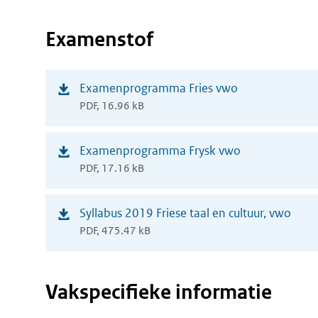
nieuw
venster)
Examenstof
(opent
Examenprogramma Fries vwo
PDF, 16.96 kB
in
nieuw
(opent
Examenprogramma Frysk vwo
venster)
PDF, 17.16 kB
in
nieuw
(opent
Syllabus 2019 Friese taal en cultuur, vwo
venster)
PDF, 475.47 kB
in
nieuw
venster)
Vakspecifieke informatie