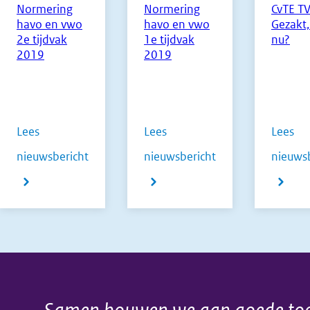
Normering
Normering
CvTE TV
havo en vwo
havo en vwo
Gezakt,
2e tijdvak
1e tijdvak
nu?
2019
2019
Lees
Lees
Lees
nieuwsbericht
nieuwsbericht
nieuwsb
over
over
over
Normering
Normering
CvTE
havo
havo
TV:
en
en
Gezakt,
vwo
vwo
wat
2e
1e
nu?