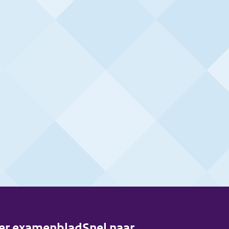
er examenblad
Snel naar