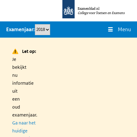
Overslaan
Examenblad.nl
en
College voor Toetsen en Examens
naar
Menu
Examenjaar
de
inhoud
gaan
Let op:
Je
bekijkt
nu
informatie
uit
een
oud
examenjaar.
Ga naar het
huidige