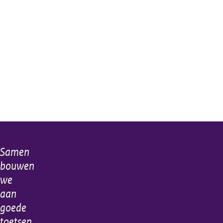
Samen
Algemene
bouwen
informatie
we
aan
goede
toetsen