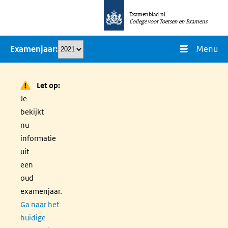
Overslaan
Examenblad.nl
en
College voor Toetsen en Examens
naar
Menu
Examenjaar
de
inhoud
gaan
Let op:
Je
bekijkt
nu
informatie
uit
een
oud
examenjaar.
Ga naar het
huidige