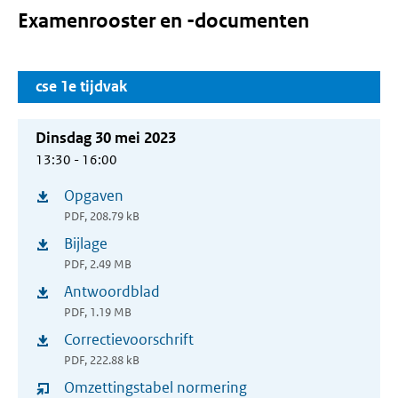
Examenrooster en -documenten
cse 1e tijdvak
Dinsdag 30 mei 2023
13:30 - 16:00
Opgaven
(opent
PDF, 208.79 kB
in
Bijlage
(opent
nieuw
PDF, 2.49 MB
in
venster)
Antwoordblad
(opent
nieuw
PDF, 1.19 MB
in
venster)
Correctievoorschrift
(opent
nieuw
PDF, 222.88 kB
in
venster)
Omzettingstabel normering
nieuw