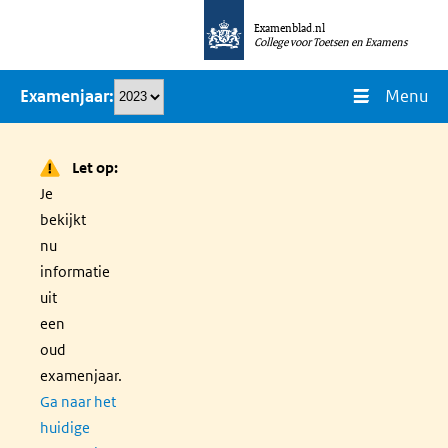
Overslaan
Examenblad.nl
en
College voor Toetsen en Examens
naar
Menu
Examenjaar
de
inhoud
gaan
Let op:
Je
bekijkt
nu
informatie
uit
een
oud
examenjaar.
Ga naar het
huidige