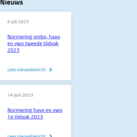
Nieuws
6 juli 2023
Normering vmbo, havo
en vwo tweede tijdvak
2023
Lees nieuwsbericht
over
Normering
vmbo,
14 juni 2023
havo
en
Normering havo en vwo
vwo
1e tijdvak 2023
tweede
tijdvak
Lees nieuwsbericht
over