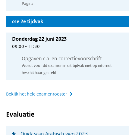
Pagina
venster)
cse 2e tijdvak
Donderdag 22 juni 2023
09:00 - 11:30
Opgaven c.a. en correctievoorschrift
Wordt voor dit examen in dit tijdvak niet op internet
beschikbaar gesteld
Bekijk het hele examenrooster
Evaluatie
(opent
Quick scan Arabisch vwo 2023