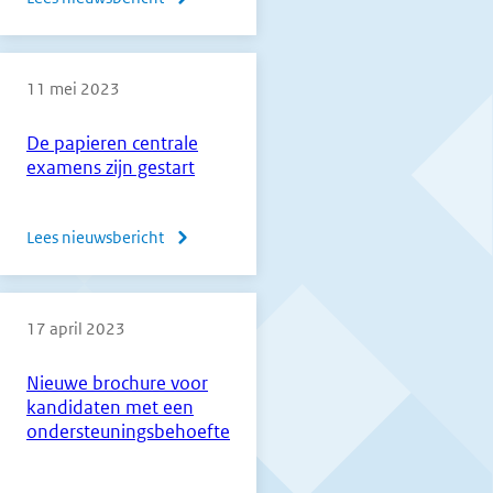
2023
Normering
havo
11 mei 2023
en
vwo
De papieren centrale
1e
examens zijn gestart
tijdvak
2023
Lees nieuwsbericht
over
De
papieren
17 april 2023
centrale
examens
Nieuwe brochure voor
zijn
kandidaten met een
gestart
ondersteuningsbehoefte