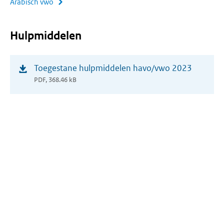
Arabisch vwo
Hulpmiddelen
(opent
Toegestane hulpmiddelen havo/vwo 2023
in
PDF, 368.46 kB
nieuw
venster)