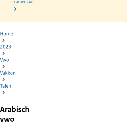
examenjaar
Home
Kruimelpad
2023
Vwo
Vakken
Talen
Arabisch
vwo