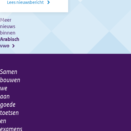
Lees nieuwsbericht
over
Nieuwe
brochure
Meer
nieuws
voor
binnen
kandidaten
Arabisch
met
vwo
een
ondersteuningsbehoefte
Samen
Algemene
bouwen
informatie
we
aan
goede
toetsen
en
examens