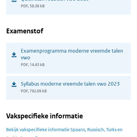
in
PDF, 58.38 kB
nieuw
venster)
Examenstof
(opent
Examenprogramma moderne vreemde talen
in
vwo
nieuw
PDF, 14.43 kB
venster)
(opent
Syllabus moderne vreemde talen vwo 2023
in
PDF, 792.09 kB
nieuw
venster)
Vakspecifieke informatie
Bekijk vakspecifieke informatie Spaans, Russisch, Turks en