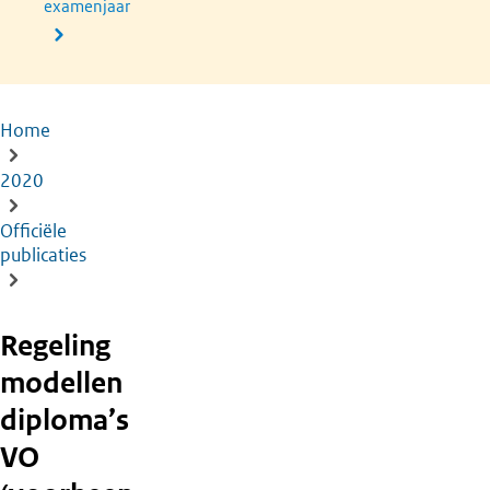
examenjaar
Home
Kruimelpad
2020
Officiële
publicaties
Regeling
modellen
diploma’s
VO