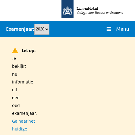
Overslaan
Examenblad.nl
en
College voor Toetsen en Examens
naar
Menu
Examenjaar
de
inhoud
gaan
Let op:
Je
bekijkt
nu
informatie
uit
een
oud
examenjaar.
Ga naar het
huidige