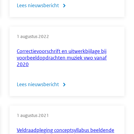
Lees nieuwsbericht
over
Onderhoud
aan
1 augustus 2022
syllabi
economie
Correctievoorschrift en uitwerkbijlage bij
voorbeeldopdrachten muziek vwo vanaf
havo
2020
&
vwo
Lees nieuwsbericht
over
Correctievoorschrift
en
1 augustus 2021
uitwerkbijlage
bij
Veldraadpleging conceptsyllabus beeldende