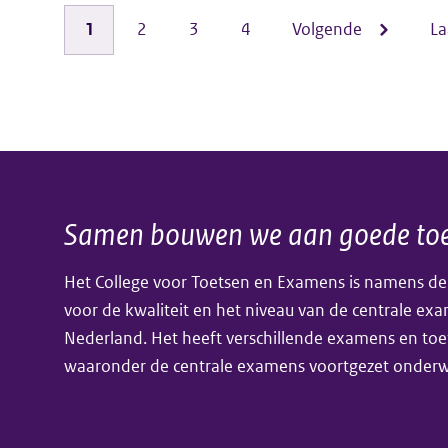
toelichting
Pagina
1
Pagina
2
Pagina
3
Pagina
4
Volgende
Volgende
La
La
Paginering
atlas
pagina
pa
als
hulpmiddel
bij
centraal
Samen bouwen we aan goede toe
Algemene
examen
vanaf
Het College voor Toetsen en Examens is namens de
informatie
voor de kwaliteit en het niveau van de centrale ex
2020
Nederland. Het heeft verschillende examens en toe
(havo)
waaronder de centrale examens voortgezet onderwi
en
2021