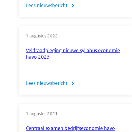
Lees nieuwsbericht
over
Meer
weten
1 augustus 2022
over
centrale
Veldraadpleging nieuwe syllabus economie
havo 2023
examens?
Ga
naar
Lees nieuwsbericht
over
het
Veldraadpleging
CvTE
nieuwe
op
1 augustus 2021
syllabus
YouTube
economie
Centraal examen bedrijfseconomie havo