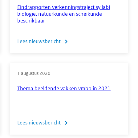
voor
Eindrapporten verkenningstraject syllabi
biologie, natuurkunde en scheikunde
de
beschikbaar
profielvakken
D&P,
Lees nieuwsbericht
over
Groen
Eindrapporten
en
verkenningstraject
MVI
1 augustus 2020
syllabi
biologie,
Thema beeldende vakken vmbo in 2021
natuurkunde
en
scheikunde
Lees nieuwsbericht
over
beschikbaar
Thema