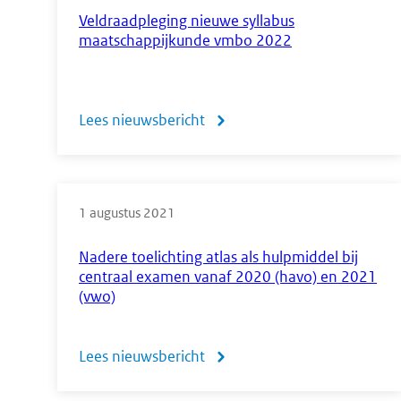
vakken
Veldraadpleging nieuwe syllabus
maatschappijkunde vmbo 2022
havo
2022
Lees nieuwsbericht
over
Veldraadpleging
nieuwe
1 augustus 2021
syllabus
maatschappijkunde
Nadere toelichting atlas als hulpmiddel bij
centraal examen vanaf 2020 (havo) en 2021
vmbo
(vwo)
2022
Lees nieuwsbericht
over
Nadere