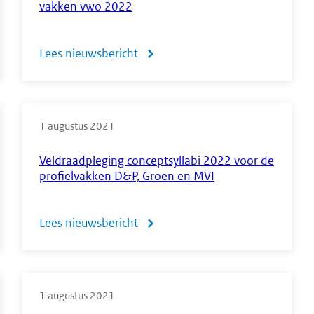
vakken vwo 2022
voorbeeldopdrachten
muziek
Lees nieuwsbericht
over
vwo
Veldraadpleging
vanaf
conceptsyllabus
2020
1 augustus 2021
beeldende
vakken
Veldraadpleging conceptsyllabi 2022 voor de
profielvakken D&P, Groen en MVI
vwo
2022
Lees nieuwsbericht
over
Veldraadpleging
conceptsyllabi
1 augustus 2021
2022