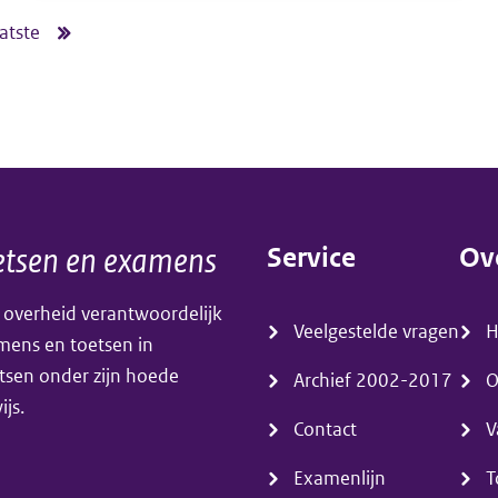
beeldende
atste
atste
vakken
gina
vmbo
in
2021
tsen en examens
Service
Ov
(menu)
(m
 overheid verantwoordelijk
Veelgestelde vragen
amens en toetsen in
tsen onder zijn hoede
Archief 2002-2017
O
js.
Contact
V
Examenlijn
T