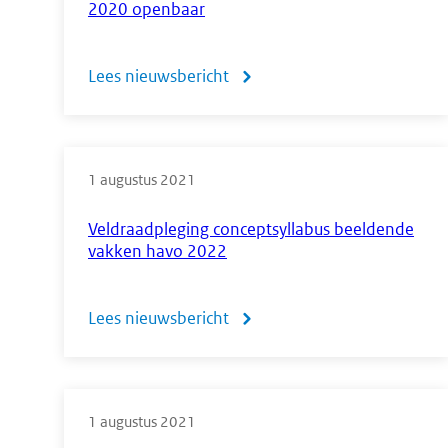
2020 openbaar
havo
2023
Lees nieuwsbericht
over
Centraal
examen
1 augustus 2021
bedrijfseconomie
havo
Veldraadpleging conceptsyllabus beeldende
vakken havo 2022
2020
openbaar
Lees nieuwsbericht
over
Veldraadpleging
conceptsyllabus
1 augustus 2021
beeldende