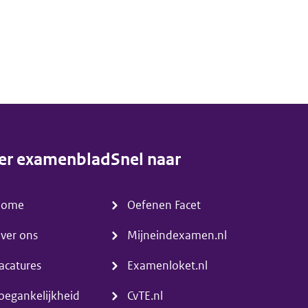
er examenblad
Snel naar
enu)
(menu)
Home
Oefenen Facet
ver ons
Mijneindexamen.nl
acatures
Examenloket.nl
oegankelijkheid
CvTE.nl