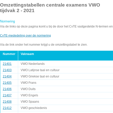
Omzettingstabellen centrale examens VWO
tijdvak 2 - 2021
Normering
Via de links op deze pagina komt u bij de door het CvTE vastgestelde N-termen en
CvTE-mededeling over de normering
Via de link onder het nummer krijgt u de omzettingstabel te zien.
Nummer
Vaknaam
21401
VWO Nederlands
21403
VWO Latijnse taal en cultuur
21404
VWO Griekse taal en cultuur
21405
VWO Frans
21406
VWO Duits
21407
VWO Engels
21408
VWO Spaans
21412
VWO geschiedenis