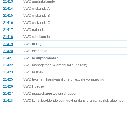
21413
VWO aardrijkskunde
21414
VWO wiskunde A
21415
VWO wiskunde B
21416
VWO wiskunde C
21417
VWO natuurkunde
21418
VWO scheikunde
21419
VWO biologie
21420
VWO economie
21421
VWO bedrijfseconomie
21422
VWO management & organisatie (bezem)
21423
VWO muziek
21425
VWO tekenen, handvaardigheid, textiele vormgeving
21426
VWO filosofie
21427
VWO maatschappijwetenschappen
21428
VWO kunst beeldende vormgeving-dans-drama-muziek-algemeen