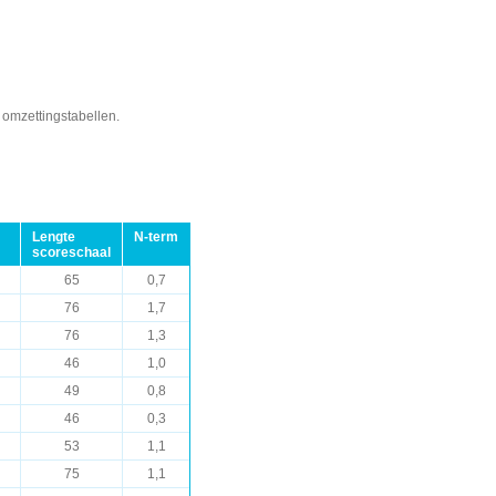
 omzettingstabellen.
Lengte
N-term
scoreschaal
65
0,7
76
1,7
76
1,3
46
1,0
49
0,8
46
0,3
53
1,1
75
1,1