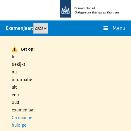
Overslaan
Examenblad.nl
en
College voor Toetsen en Examens
naar
Menu
Examenjaar
de
inhoud
gaan
Let op:
Je
bekijkt
nu
informatie
uit
een
oud
examenjaar.
Ga naar het
huidige