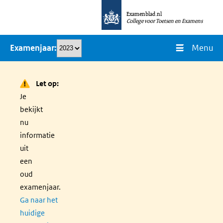
Overslaan
Examenblad.nl
en
College voor Toetsen en Examens
naar
Menu
Examenjaar
de
inhoud
gaan
Let op:
Je
bekijkt
nu
informatie
uit
een
oud
examenjaar.
Ga naar het
huidige