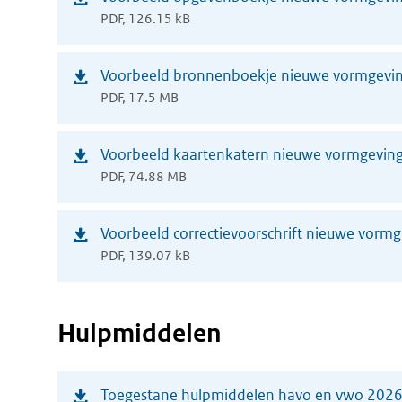
PDF, 126.15 kB
in
nieuw
(opent
Voorbeeld bronnenboekje nieuwe vormgevin
venster)
PDF, 17.5 MB
in
nieuw
(opent
Voorbeeld kaartenkatern nieuwe vormgeving
venster)
PDF, 74.88 MB
in
nieuw
(opent
Voorbeeld correctievoorschrift nieuwe vorm
venster)
PDF, 139.07 kB
in
nieuw
venster)
Hulpmiddelen
(opent
Toegestane hulpmiddelen havo en vwo 202