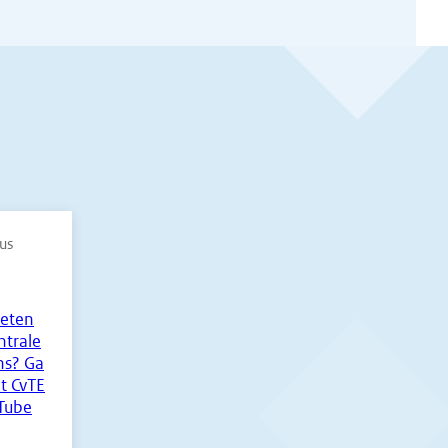
us
eten
ntrale
s? Ga
t CvTE
Tube