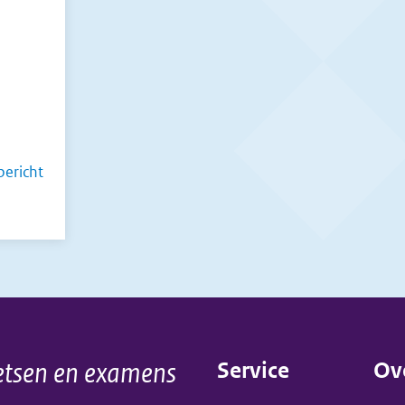
ericht
e
tsen en examens
Service
Ov
ns?
(menu)
(m