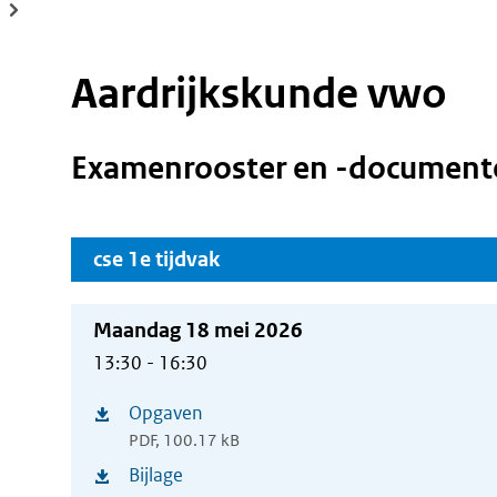
Aardrijkskunde vwo
Examenrooster en -document
cse 1e tijdvak
Maandag 18 mei 2026
13:30 - 16:30
Opgaven
(opent
PDF, 100.17 kB
in
Bijlage
(opent