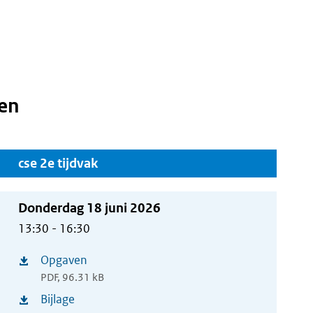
en
cse 2e tijdvak
Donderdag 18 juni 2026
13:30 - 16:30
Opgaven
(opent
PDF, 96.31 kB
in
Bijlage
(opent