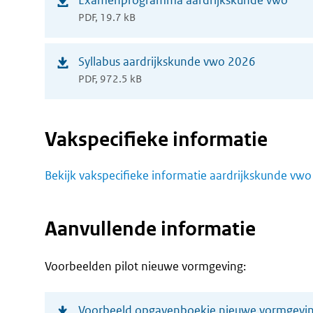
Examenprogramma aardrijkskunde vwo
PDF, 19.7 kB
in
nieuw
(opent
Syllabus aardrijkskunde vwo 2026
venster)
PDF, 972.5 kB
in
nieuw
venster)
Vakspecifieke informatie
Bekijk vakspecifieke informatie aardrijkskunde vwo
Aanvullende informatie
Voorbeelden pilot nieuwe vormgeving:
(opent
Voorbeeld opgavenboekje nieuwe vormgevin