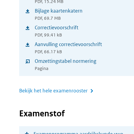
nieuw
PDF, 15.24 MB
in
Bijlage kaartenkatern
venster)
(opent
nieuw
PDF, 69.7 MB
in
Correctievoorschrift
venster)
(opent
nieuw
PDF, 99.41 kB
in
Aanvulling correctievoorschrift
venster)
(opent
nieuw
PDF, 66.17 kB
in
Omzettingstabel normering
venster)
nieuw
Pagina
venster)
Bekijk het hele examenrooster
Examenstof
(opent