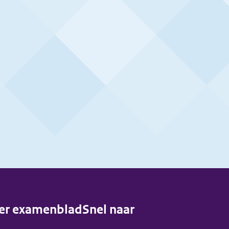
er examenblad
Snel naar
enu)
(menu)