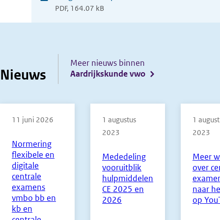
PDF, 164.07 kB
in
nieuw
venster)
Meer nieuws binnen
Nieuws
Aardrijkskunde vwo
11 juni 2026
1 augustus
1 august
2023
2023
Normering
flexibele en
Mededeling
Meer w
digitale
vooruitblik
over ce
centrale
hulpmiddelen
examen
examens
CE 2025 en
naar he
vmbo bb en
2026
op You
kb en
centrale