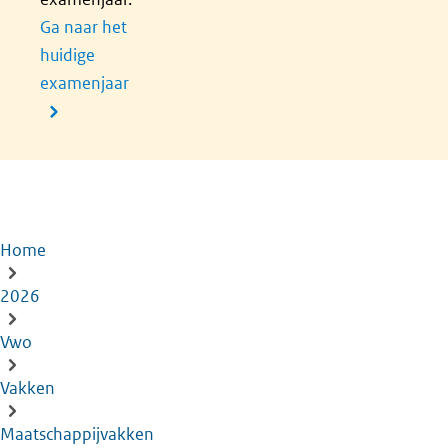
Ga naar het
huidige
examenjaar
Home
Kruimelpad
2026
Vwo
Vakken
Maatschappijvakken