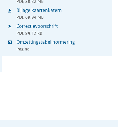
nieuw
PDF, 28.22 MB
in
Bijlage kaartenkatern
venster)
(opent
nieuw
PDF, 69.94 MB
in
Correctievoorschrift
venster)
(opent
nieuw
PDF, 94.13 kB
in
Omzettingstabel normering
venster)
nieuw
Pagina
venster)