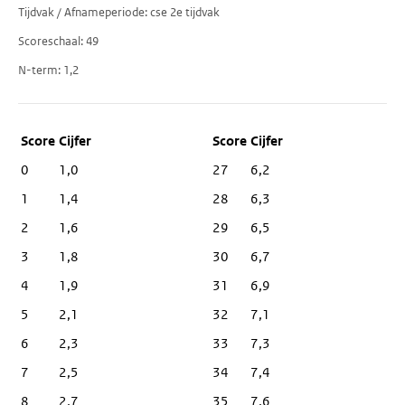
Tijdvak / Afnameperiode
cse 2e tijdvak
Scoreschaal
49
N-term
1,2
Score
Cijfer
0
1,0
27
6,2
1
1,4
28
6,3
2
1,6
29
6,5
3
1,8
30
6,7
4
1,9
31
6,9
5
2,1
32
7,1
6
2,3
33
7,3
7
2,5
34
7,4
8
2,7
35
7,6