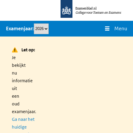
Overslaan
Examenblad.nl
en
College voor Toetsen en Examens
naar
Menu
Examenjaar
de
inhoud
gaan
Let op:
Je
bekijkt
nu
informatie
uit
een
oud
examenjaar.
Ga naar het
huidige