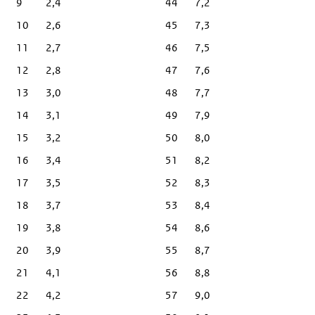
9
2,4
44
7,2
10
2,6
45
7,3
11
2,7
46
7,5
12
2,8
47
7,6
13
3,0
48
7,7
14
3,1
49
7,9
15
3,2
50
8,0
16
3,4
51
8,2
17
3,5
52
8,3
18
3,7
53
8,4
19
3,8
54
8,6
20
3,9
55
8,7
21
4,1
56
8,8
22
4,2
57
9,0