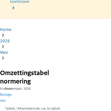
examenjaar
Home
Kruimelpad
2026
Vwo
Omzettingstabel
normering
Examen
Examenjaar
2026
Biologie
vwo
Tijdvak / Afnameperiode
cse 2e tijdvak