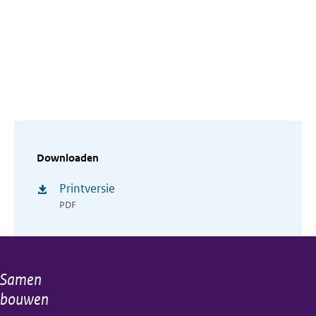
Downloaden
Printversie
PDF
Samen
Algemene
bouwen
informatie