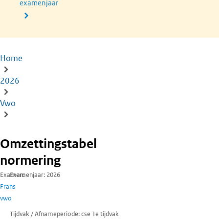
examenjaar
Home
Kruimelpad
2026
Vwo
Omzettingstabel
normering
Examen
Examenjaar
2026
Frans
vwo
Tijdvak / Afnameperiode
cse 1e tijdvak