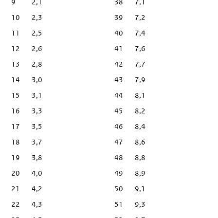
9
2,1
38
7,1
10
2,3
39
7,2
11
2,5
40
7,4
12
2,6
41
7,6
13
2,8
42
7,7
14
3,0
43
7,9
15
3,1
44
8,1
16
3,3
45
8,2
17
3,5
46
8,4
18
3,7
47
8,6
19
3,8
48
8,8
20
4,0
49
8,9
21
4,2
50
9,1
22
4,3
51
9,3