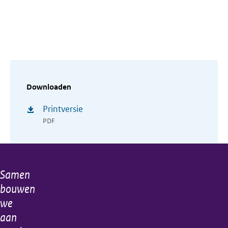
Downloaden
Printversie
PDF
Samen
Algemene
bouwen
informatie
we
aan