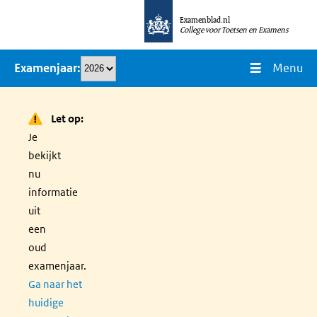
Overslaan
Examenblad.nl
en
College voor Toetsen en Examens
naar
Menu
Examenjaar
de
inhoud
gaan
Let op:
Je
bekijkt
nu
informatie
uit
een
oud
examenjaar.
Ga naar het
huidige