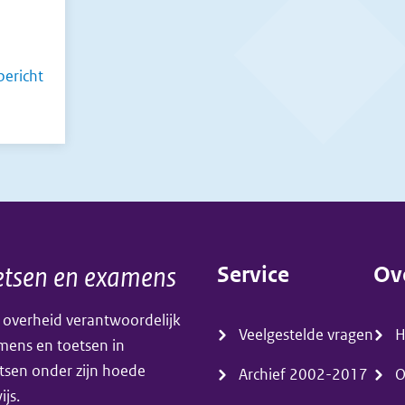
ericht
e
tsen en examens
Service
Ov
ns?
(menu)
(m
 overheid verantwoordelijk
Veelgestelde vragen
amens en toetsen in
tsen onder zijn hoede
Archief 2002-2017
O
js.