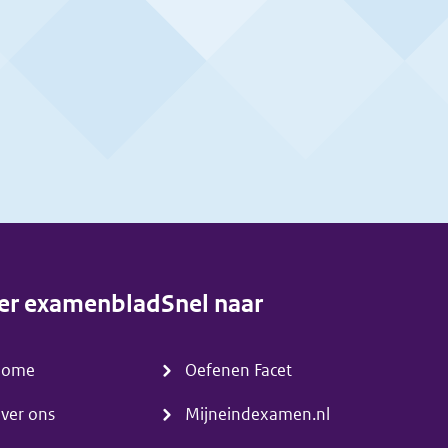
er examenblad
Snel naar
enu)
(menu)
Home
Oefenen Facet
ver ons
Mijneindexamen.nl