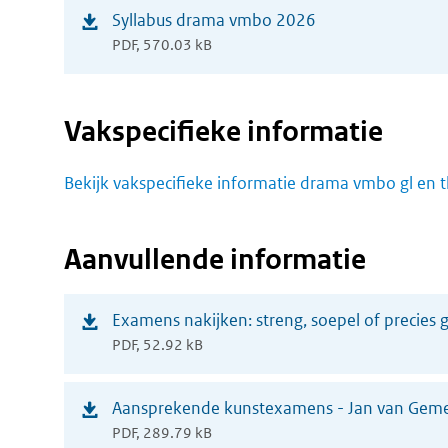
(opent
Syllabus drama vmbo 2026
venster)
PDF, 570.03 kB
in
nieuw
venster)
Vakspecifieke informatie
Bekijk vakspecifieke informatie drama vmbo gl en t
Aanvullende informatie
(opent
Examens nakijken: streng, soepel of precies
PDF, 52.92 kB
in
nieuw
(opent
Aansprekende kunstexamens - Jan van Geme
venster)
PDF, 289.79 kB
in