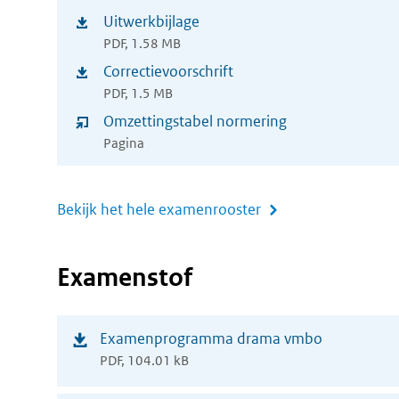
in
Uitwerkbijlage
(opent
nieuw
PDF, 1.58 MB
in
Correctievoorschrift
venster)
(opent
nieuw
PDF, 1.5 MB
in
Omzettingstabel normering
venster)
nieuw
Pagina
venster)
Bekijk het hele examenrooster
Examenstof
(opent
Examenprogramma drama vmbo
PDF, 104.01 kB
in
nieuw