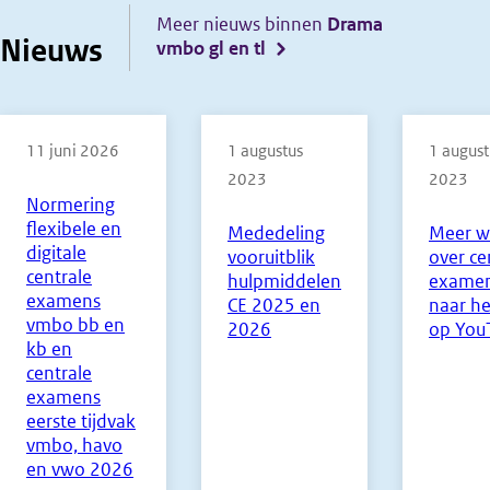
Meer nieuws binnen
Drama
Nieuws
vmbo gl en tl
11 juni 2026
1 augustus
1 august
2023
2023
Normering
flexibele en
Mededeling
Meer w
digitale
vooruitblik
over ce
centrale
hulpmiddelen
examen
examens
CE 2025 en
naar he
vmbo bb en
2026
op You
kb en
centrale
examens
eerste tijdvak
vmbo, havo
en vwo 2026