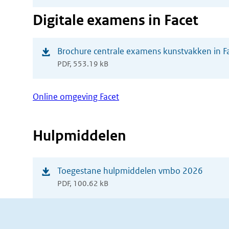
nieuw
Digitale examens in Facet
venster)
(opent
Brochure centrale examens kunstvakken in F
PDF, 553.19 kB
in
nieuw
Online omgeving Facet
venster)
Hulpmiddelen
(opent
Toegestane hulpmiddelen vmbo 2026
PDF, 100.62 kB
in
nieuw
venster)