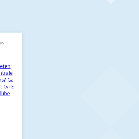
us
eten
ntrale
s? Ga
t CvTE
Tube