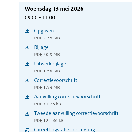
Woensdag 13 mei 2026
09:00 - 11:00
Opgaven
(opent
PDF, 2.35 MB
in
Bijlage
(opent
nieuw
PDF, 20.9 MB
in
Uitwerkbijlage
venster)
(opent
nieuw
PDF, 1.58 MB
in
Correctievoorschrift
venster)
(opent
nieuw
PDF, 1.53 MB
in
Aanvulling correctievoorschrift
venster)
(opent
nieuw
PDF, 71.75 kB
in
Tweede aanvulling correctievoorschrift
venster)
(opent
nieuw
PDF, 121.36 kB
in
Omzettingstabel normering
venster)