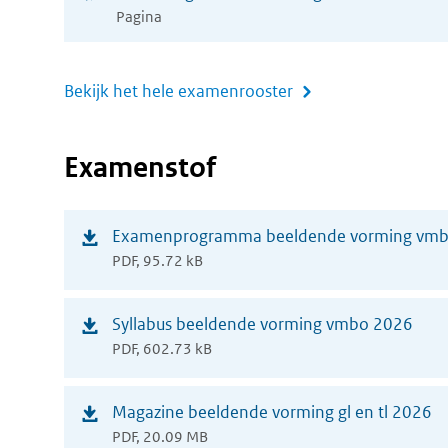
nieuw
Pagina
venster)
Bekijk het hele examenrooster
Examenstof
(opent
Examenprogramma beeldende vorming vm
PDF, 95.72 kB
in
nieuw
(opent
Syllabus beeldende vorming vmbo 2026
venster)
PDF, 602.73 kB
in
nieuw
(opent
Magazine beeldende vorming gl en tl 2026
venster)
PDF, 20.09 MB
in