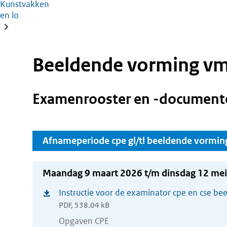
Kunstvakken
en lo
Beeldende vorming vmb
Examenrooster en -document
Afnameperiode cpe gl/tl beeldende vormin
Maandag 9 maart 2026 t/m dinsdag 12 me
Instructie voor de examinator cpe en cse be
(opent
PDF, 538.04 kB
in
Opgaven CPE