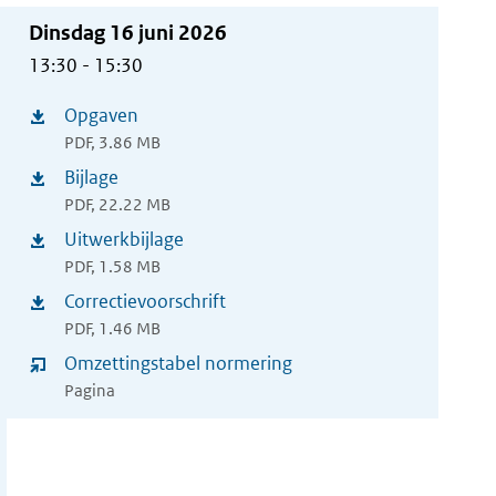
Dinsdag 16 juni 2026
13:30 - 15:30
Opgaven
(opent
PDF, 3.86 MB
in
Bijlage
(opent
nieuw
PDF, 22.22 MB
in
Uitwerkbijlage
venster)
(opent
nieuw
PDF, 1.58 MB
in
Correctievoorschrift
venster)
(opent
nieuw
PDF, 1.46 MB
in
Omzettingstabel normering
venster)
nieuw
Pagina
venster)