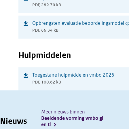
venster)
PDF, 289.79 kB
in
nieuw
(opent
Opbrengsten evaluatie beoordelingsmodel c
venster)
PDF, 66.34 kB
in
nieuw
venster)
Hulpmiddelen
(opent
Toegestane hulpmiddelen vmbo 2026
PDF, 100.62 kB
in
nieuw
venster)
Meer nieuws binnen
Beeldende vorming vmbo gl
Nieuws
en tl