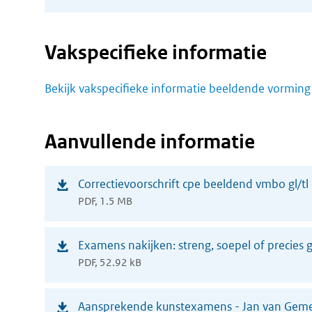
nieuw
venster)
Vakspecifieke informatie
Bekijk vakspecifieke informatie beeldende vorming 
Aanvullende informatie
(opent
Correctievoorschrift cpe beeldend vmbo gl/tl 
PDF, 1.5 MB
in
nieuw
(opent
Examens nakijken: streng, soepel of precies
venster)
PDF, 52.92 kB
in
nieuw
(opent
Aansprekende kunstexamens - Jan van Geme