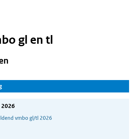
o gl en tl
en
g
i 2026
eldend vmbo gl/tl 2026