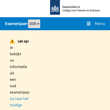
Overslaan
Examenblad.nl
en
College voor Toetsen en Examens
naar
Menu
Examenjaar
de
inhoud
gaan
Let op:
Je
bekijkt
nu
informatie
uit
een
oud
examenjaar.
Ga naar het
huidige