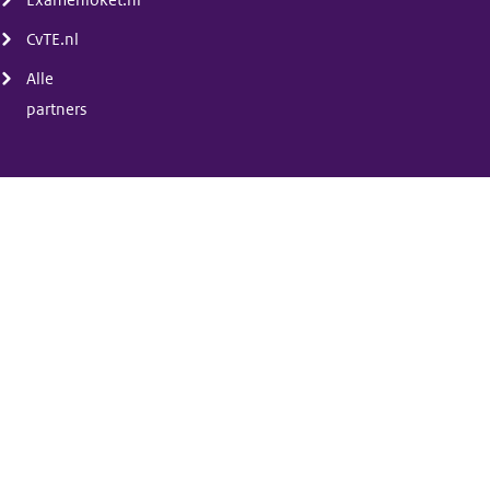
Examenloket.nl
CvTE.nl
Alle
partners