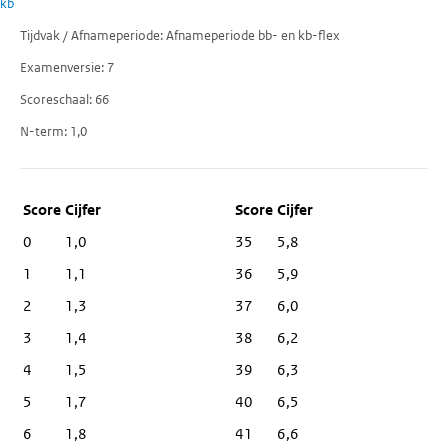
kb
Tijdvak / Afnameperiode
Afnameperiode bb- en kb-flex
Examenversie
7
Scoreschaal
66
N-term
1,0
Score
Cijfer
0
1,0
35
5,8
1
1,1
36
5,9
2
1,3
37
6,0
3
1,4
38
6,2
4
1,5
39
6,3
5
1,7
40
6,5
6
1,8
41
6,6