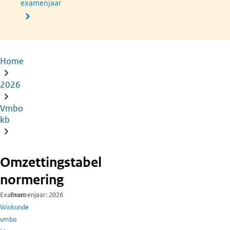
examenjaar
Home
Kruimelpad
2026
Vmbo
kb
Omzettingstabel
normering
Examen
Examenjaar
2026
Wiskunde
vmbo