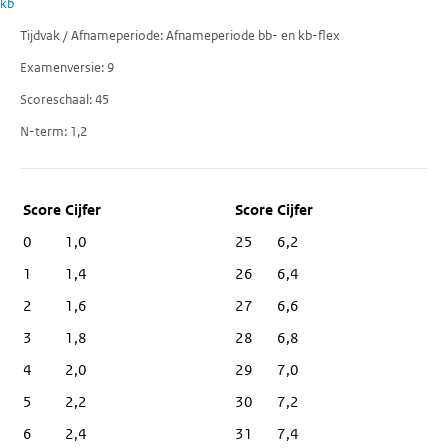
kb
Tijdvak / Afnameperiode
Afnameperiode bb- en kb-flex
Examenversie
9
Scoreschaal
45
N-term
1,2
Score
Cijfer
0
1,0
25
6,2
1
1,4
26
6,4
2
1,6
27
6,6
3
1,8
28
6,8
4
2,0
29
7,0
5
2,2
30
7,2
6
2,4
31
7,4