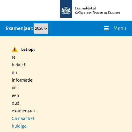
Overslaan
Examenblad.nl
en
College voor Toetsen en Examens
naar
Menu
Examenjaar
de
inhoud
gaan
Let op:
Je
bekijkt
nu
informatie
uit
een
oud
examenjaar.
Ga naar het
huidige