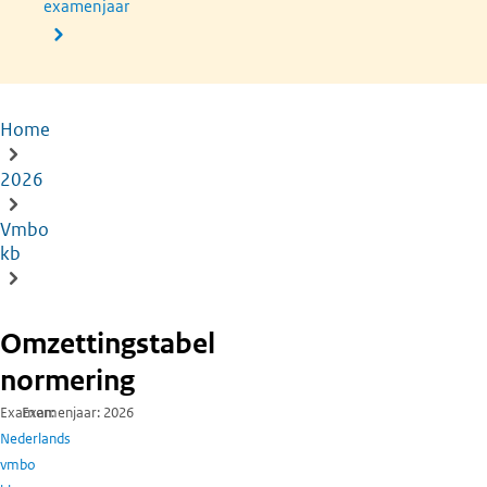
examenjaar
Home
Kruimelpad
2026
Vmbo
kb
Omzettingstabel
normering
Examen
Examenjaar
2026
Nederlands
vmbo