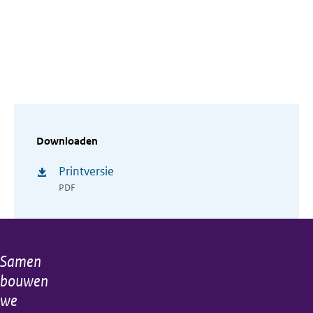
Downloaden
Printversie
PDF
Samen
Algemene
bouwen
informatie
we