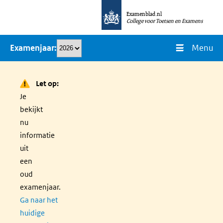
Overslaan
Examenblad.nl
en
College voor Toetsen en Examens
naar
Menu
Examenjaar
de
inhoud
gaan
Let op:
Je
bekijkt
nu
informatie
uit
een
oud
examenjaar.
Ga naar het
huidige