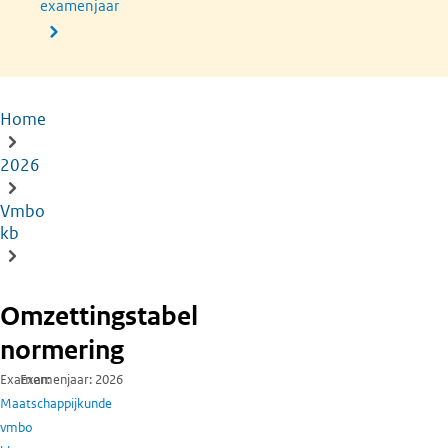
examenjaar
Home
Kruimelpad
2026
Vmbo
kb
Omzettingstabel
normering
Examen
Examenjaar
2026
Maatschappijkunde
vmbo