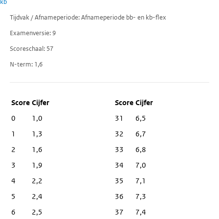
kb
Tijdvak / Afnameperiode
Afnameperiode bb- en kb-flex
Examenversie
9
Scoreschaal
57
N-term
1,6
Score
Cijfer
0
1,0
31
6,5
1
1,3
32
6,7
2
1,6
33
6,8
3
1,9
34
7,0
4
2,2
35
7,1
5
2,4
36
7,3
6
2,5
37
7,4