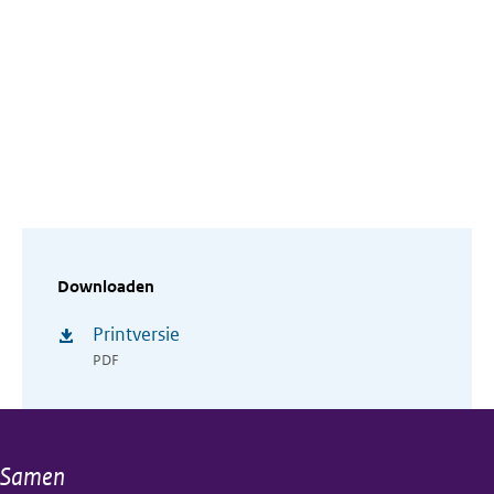
Downloaden
Printversie
PDF
Samen
Algemene