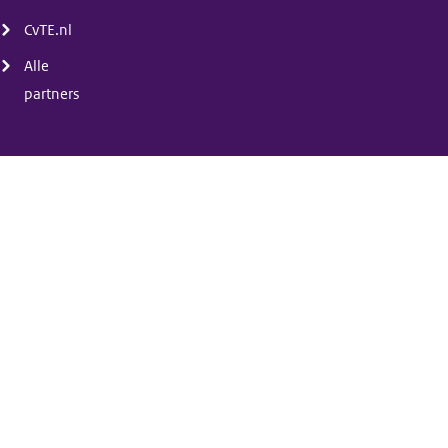
CvTE.nl
Alle
partners