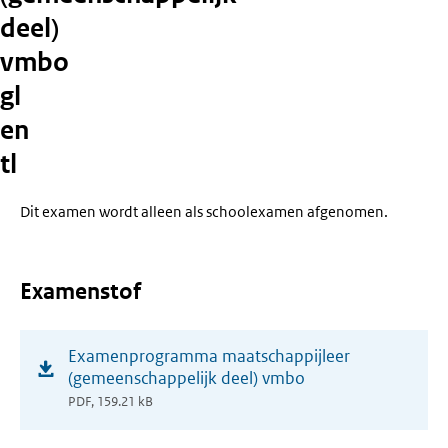
deel)
vmbo
gl
en
tl
Dit examen wordt alleen als schoolexamen afgenomen.
Examenstof
(opent
Examenprogramma maatschappijleer
in
(gemeenschappelijk deel) vmbo
nieuw
PDF, 159.21 kB
venster)