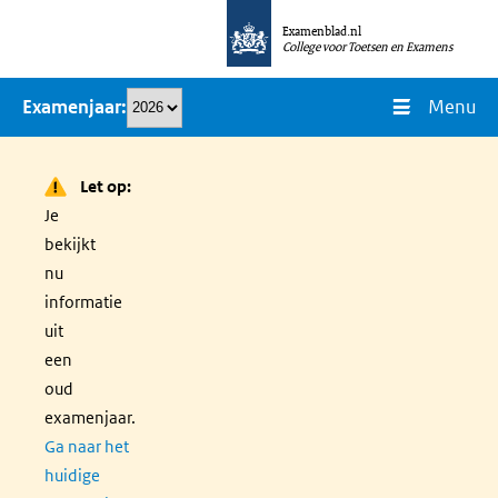
Overslaan
Examenblad.nl
en
College voor Toetsen en Examens
naar
Menu
Examenjaar
de
inhoud
gaan
Let op:
Je
bekijkt
nu
informatie
uit
een
oud
examenjaar.
Ga naar het
huidige