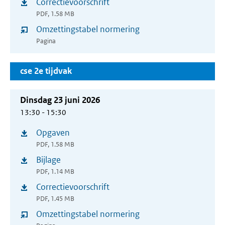
Correctievoorschrift
(opent
nieuw
PDF, 1.58 MB
in
venster)
Omzettingstabel normering
nieuw
Pagina
venster)
cse 2e tijdvak
Dinsdag 23 juni 2026
13:30 - 15:30
Opgaven
(opent
PDF, 1.58 MB
in
Bijlage
(opent
nieuw
PDF, 1.14 MB
in
venster)
Correctievoorschrift
(opent
nieuw
PDF, 1.45 MB
in
venster)
Omzettingstabel normering
nieuw