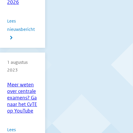
2026
kb
en
centrale
Lees
examens
nieuwsbericht
over
eerste
Mededeling
tijdvak
vooruitblik
vmbo,
hulpmiddelen
havo
1 augustus
CE
2023
en
2025
vwo
en
Meer weten
2026
2026
over centrale
examens? Ga
naar het CvTE
op YouTube
Lees