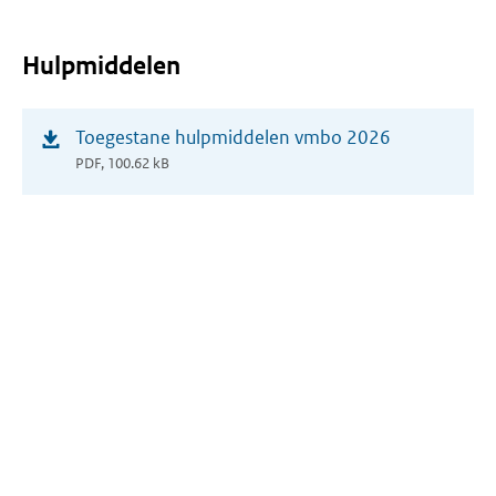
Hulpmiddelen
(opent
Toegestane hulpmiddelen vmbo 2026
in
PDF, 100.62 kB
nieuw
venster)