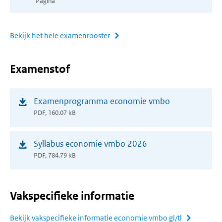
Pagina
venster)
Bekijk het hele examenrooster
Examenstof
(opent
Examenprogramma economie vmbo
in
PDF, 160.07 kB
nieuw
venster)
(opent
Syllabus economie vmbo 2026
in
PDF, 784.79 kB
nieuw
venster)
Vakspecifieke informatie
Bekijk vakspecifieke informatie economie vmbo gl/tl