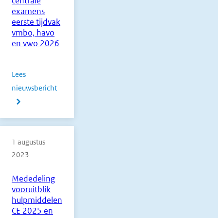
centrale
examens
eerste tijdvak
vmbo, havo
en vwo 2026
Lees
nieuwsbericht
over
Normering
flexibele
en
1 augustus
digitale
2023
centrale
examens
Mededeling
vmbo
vooruitblik
bb
hulpmiddelen
CE 2025 en
en