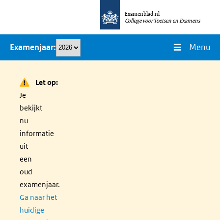
Overslaan
Examenblad.nl
en
College voor Toetsen en Examens
naar
Menu
Examenjaar
de
inhoud
gaan
Let op:
Je
bekijkt
nu
informatie
uit
een
oud
examenjaar.
Ga naar het
huidige