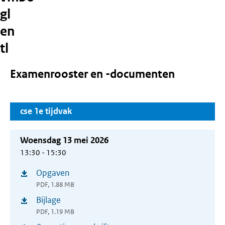
gl
en
tl
Examenrooster en -documenten
cse 1e tijdvak
Woensdag 13 mei 2026
13:30 - 15:30
Opgaven
(opent
PDF, 1.88 MB
in
Bijlage
(opent
nieuw
PDF, 1.19 MB
in
venster)