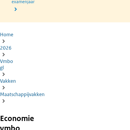
examenjaar
Home
Kruimelpad
2026
Vmbo
gl
Vakken
Maatschappijvakken
Economie
vmbo