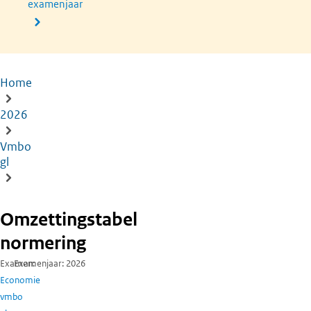
examenjaar
Home
Kruimelpad
2026
Vmbo
gl
Omzettingstabel
normering
Examen
Examenjaar
2026
Economie
vmbo