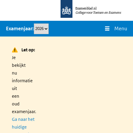
Overslaan
Examenblad.nl
en
College voor Toetsen en Examens
naar
Menu
Examenjaar
de
inhoud
gaan
Let op:
Je
bekijkt
nu
informatie
uit
een
oud
examenjaar.
Ga naar het
huidige