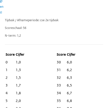
gl
en
tl
Tijdvak / Afnameperiode
cse 2e tijdvak
Scoreschaal
56
N-term
1,2
Score
Cijfer
0
1,0
30
6,0
1
1,3
31
6,2
2
1,5
32
6,3
3
1,7
33
6,5
4
1,8
34
6,7
5
2,0
35
6,8