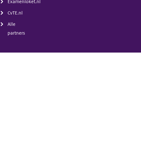
Examenloket.nl
CvTE.nl
Alle
partners